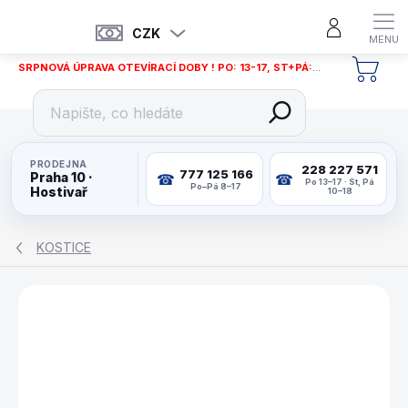
Přejít
na
CZK
obsah
SRPNOVÁ ÚPRAVA OTEVÍRACÍ DOBY ! PO: 13-17, ST+PÁ: 12-18
NÁKU
KOŠÍ
PRODEJNA
228 227 571
777 125 166
Praha 10 ·
Po 13–17 · St, Pá
Po–Pá 8–17
Hostivař
10–18
KOSTICE
ZNAČKA:
BUFFALO