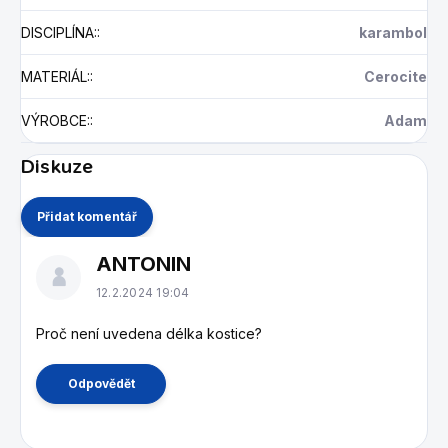
DISCIPLÍNA:
:
karambol
MATERIÁL:
:
Cerocite
VÝROBCE:
:
Adam
Diskuze
Přidat komentář
V
ANTONIN
ý
p
12.2.2024 19:04
i
s
Proč není uvedena délka kostice?
d
i
Odpovědět
s
k
u