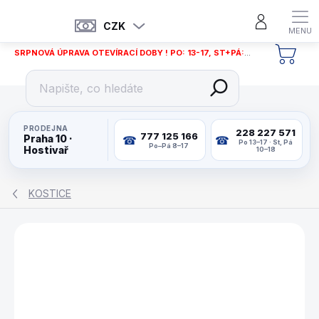
Přejít
na
CZK
obsah
SRPNOVÁ ÚPRAVA OTEVÍRACÍ DOBY ! PO: 13-17, ST+PÁ: 12-18
NÁKU
KOŠÍ
PRODEJNA
228 227 571
777 125 166
Praha 10 ·
Po 13–17 · St, Pá
Po–Pá 8–17
Hostivař
10–18
KOSTICE