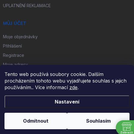
UPLATNĚNÍ REKLAMACE
MŮJ ÚČET
Moje objednávky
Přihlášení
Registrace
Moje adresy
Tento web používá soubory cookie. Dalším
procházením tohoto webu vyjadřujete souhlas s jejich
FACEBOOK
používáním.. Více informací
zde
.
Nastavení
Copyright 2026
iKulečník.cz
. Všechna práva vyhrazena.
Odmítnout
Souhlasím
Vytvořil Shoptet
Zobrazit