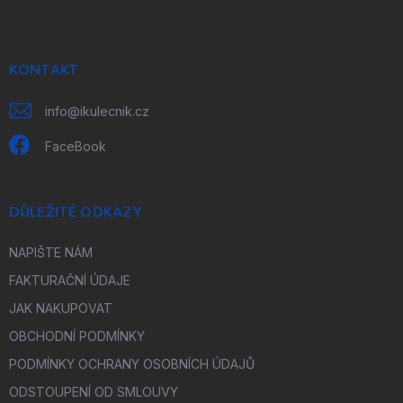
p
a
t
í
KONTAKT
info
@
ikulecnik.cz
FaceBook
DŮLEŽITÉ ODKAZY
NAPIŠTE NÁM
FAKTURAČNÍ ÚDAJE
JAK NAKUPOVAT
OBCHODNÍ PODMÍNKY
PODMÍNKY OCHRANY OSOBNÍCH ÚDAJŮ
ODSTOUPENÍ OD SMLOUVY