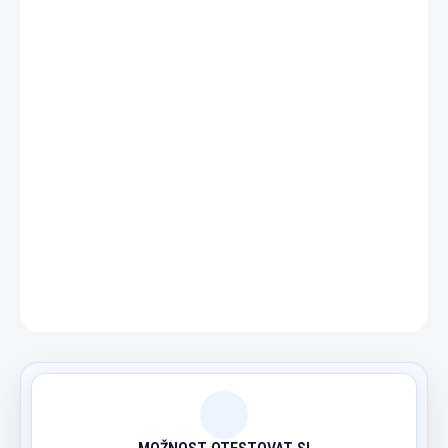
−
+
Přidat do košíku
Economy plastová kostice pro šroubovací kůže s
kovovým závitem.
DETAILNÍ INFORMACE
ZEPTAT SE
HLÍDAT