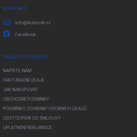
t
í
KONTAKT
info
@
ikulecnik.cz
FaceBook
DŮLEŽITÉ ODKAZY
NAPIŠTE NÁM
FAKTURAČNÍ ÚDAJE
JAK NAKUPOVAT
OBCHODNÍ PODMÍNKY
PODMÍNKY OCHRANY OSOBNÍCH ÚDAJŮ
ODSTOUPENÍ OD SMLOUVY
UPLATNĚNÍ REKLAMACE