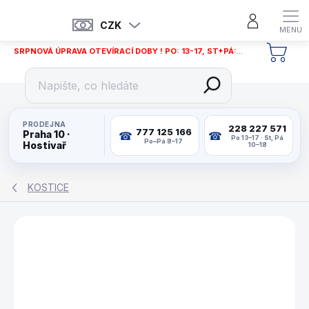
Přejít
na
CZK
obsah
SRPNOVÁ ÚPRAVA OTEVÍRACÍ DOBY ! PO: 13-17, ST+PÁ: 12-18
NÁKU
KOŠÍ
PRODEJNA
228 227 571
777 125 166
Praha 10 ·
Po 13–17 · St, Pá
Po–Pá 8–17
Hostivař
10–18
KOSTICE