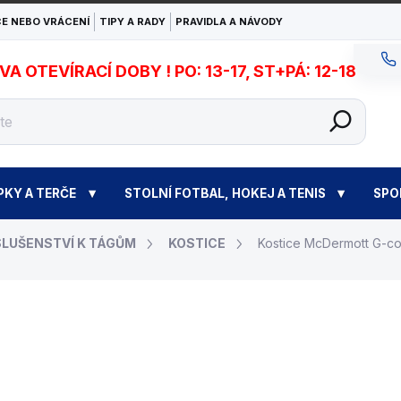
E NEBO VRÁCENÍ
TIPY A RADY
PRAVIDLA A NÁVODY
 OTEVÍRACÍ DOBY ! PO: 13-17, ST+PÁ: 12-18
PKY A TERČE
STOLNÍ FOTBAL, HOKEJ A TENIS
SPO
SLUŠENSTVÍ K TÁGŮM
KOSTICE
Kostice McDermott G-co
199 Kč
Měrná