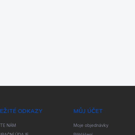
EŽITÉ ODKAZY
MŮJ ÚČET
ŠTE NÁM
Moje objednávky
URAČNÍ ÚDAJE
Přihlášení