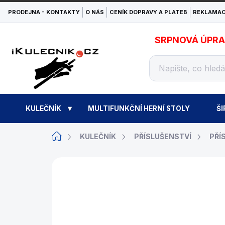
Přejít
PRODEJNA - KONTAKTY
O NÁS
CENÍK DOPRAVY A PLATEB
REKLAMAC
na
obsah
SRPNOVÁ ÚPRAVA
KULEČNÍK
MULTIFUNKČNÍ HERNÍ STOLY
ŠI
Domů
KULEČNÍK
PŘÍSLUŠENSTVÍ
PŘÍ
ZNAČKA:
MCDERMOTT