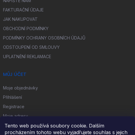
NAPIŠTE NÁM
FAKTURAČNÍ ÚDAJE
JAK NAKUPOVAT
OBCHODNÍ PODMÍNKY
PODMÍNKY OCHRANY OSOBNÍCH ÚDAJŮ
ODSTOUPENÍ OD SMLOUVY
UPLATNĚNÍ REKLAMACE
MŮJ ÚČET
Moje objednávky
Přihlášení
Registrace
Moje adresy
Tento web používá soubory cookie. Dalším
procházením tohoto webu vyjadřujete souhlas s jejich
FACEBOOK