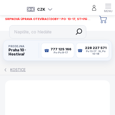
Přejít
na
CZK
obsah
SRPNOVÁ ÚPRAVA OTEVÍRACÍ DOBY ! PO: 13-17, ST+PÁ: 12-18
NÁKU
KOŠÍ
PRODEJNA
228 227 571
777 125 166
Praha 10 ·
Po 13–17 · St, Pá
Po–Pá 8–17
Hostivař
10–18
KOSTICE
ZNAČKA:
MCDERMOTT