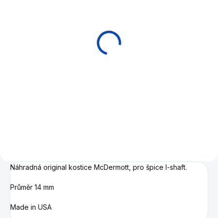
EXPEDICE DO 24 HODIN
NA OBJEDNÁVKU
Prodloužení
Tágo pool McDermott
McDermott ENGAGE
G710
28cm
35 900 Kč
2 990 Kč
Do košíku
Do košíku
McDermott profesionální
poolové tágo.
Prodloužení tága McDermott,
délka 28 cm.
Náhradná original kostice McDermott, pro špice I-shaft.
Průměr 14 mm
Made in USA