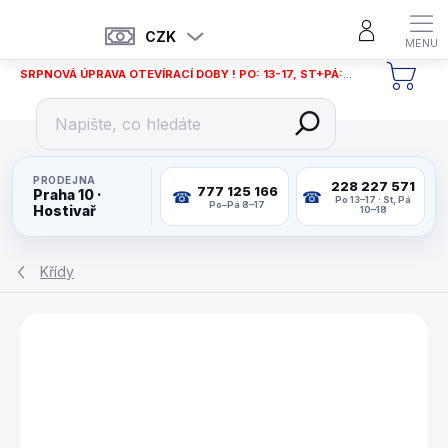
Přejít
na
CZK
obsah
SRPNOVÁ ÚPRAVA OTEVÍRACÍ DOBY ! PO: 13-17, ST+PÁ: 12-18
NÁKU
KOŠÍ
PRODEJNA
228 227 571
777 125 166
Praha 10 ·
Po 13–17 · St, Pá
Po–Pá 8–17
Hostivař
10–18
Křídy
ZNAČKA:
TWEETEN FIBRE CO. USA