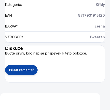
Kategorie
:
Křídy
EAN
:
8717931915120
BARVA:
:
černá
VÝROBCE:
:
Tweeten
Diskuze
Buďte první, kdo napíše příspěvek k této položce.
Přidat komentář
Mohlo by se vám také líbit