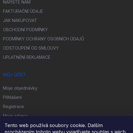
NAPIŠTE NÁM
FAKTURAČNÍ ÚDAJE
JAK NAKUPOVAT
OBCHODNÍ PODMÍNKY
PODMÍNKY OCHRANY OSOBNÍCH ÚDAJŮ
ODSTOUPENÍ OD SMLOUVY
UPLATNĚNÍ REKLAMACE
MŮJ ÚČET
Moje objednávky
Přihlášení
Registrace
Moje adresy
Tento web používá soubory cookie. Dalším
procházením tohoto webu vyjadřujete souhlas s jejich