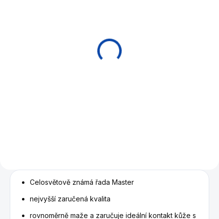
EXPEDICE DO 24 HODIN
EXPEDICE DO 24 HODIN
Kulečníková křída
Kulečníková křída
Silver Cup Burgundy
Silver Cup Wine
15 Kč
15 Kč
Do košíku
Do košíku
Kulečníková křída na tágo v
Kulečníková křída na tágo ve
burgundy barvě z řady Silver
vínové barvě z řady Silver Cup.
Cup. Cena za jeden ks.
Cena za jeden ks.
Celosvětově známá řada Master
nejvyšší zaručená kvalita
rovnoměrně maže a zaručuje ideální kontakt kůže s