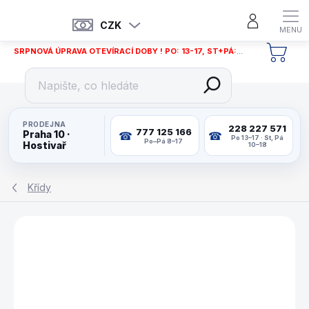
Přejít
na
CZK
obsah
SRPNOVÁ ÚPRAVA OTEVÍRACÍ DOBY ! PO: 13-17, ST+PÁ: 12-18
NÁKU
KOŠÍ
PRODEJNA
228 227 571
777 125 166
Praha 10 ·
Po 13–17 · St, Pá
Po–Pá 8–17
Hostivař
10–18
Křídy
ZNAČKA:
TWEETEN FIBRE CO. USA