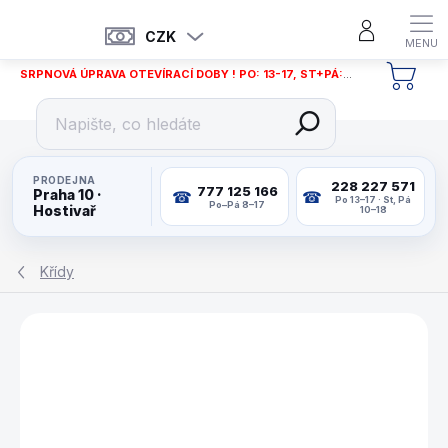
Přejít
na
CZK
obsah
SRPNOVÁ ÚPRAVA OTEVÍRACÍ DOBY ! PO: 13-17, ST+PÁ: 12-18
NÁKU
KOŠÍ
PRODEJNA
228 227 571
777 125 166
Praha 10 ·
Po 13–17 · St, Pá
Po–Pá 8–17
Hostivař
10–18
Křídy
ZNAČKA:
TWEETEN FIBRE CO. USA