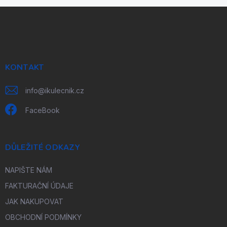
Z
á
p
a
t
í
KONTAKT
info
@
ikulecnik.cz
FaceBook
DŮLEŽITÉ ODKAZY
NAPIŠTE NÁM
FAKTURAČNÍ ÚDAJE
JAK NAKUPOVAT
OBCHODNÍ PODMÍNKY