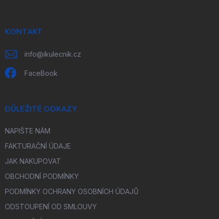
a
t
í
KONTAKT
info
@
ikulecnik.cz
FaceBook
DŮLEŽITÉ ODKAZY
NAPIŠTE NÁM
FAKTURAČNÍ ÚDAJE
JAK NAKUPOVAT
OBCHODNÍ PODMÍNKY
PODMÍNKY OCHRANY OSOBNÍCH ÚDAJŮ
ODSTOUPENÍ OD SMLOUVY