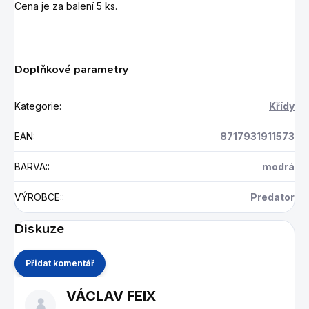
Cena je za balení 5 ks.
Doplňkové parametry
Kategorie
:
Křídy
EAN
:
8717931911573
BARVA:
:
modrá
VÝROBCE:
:
Predator
Diskuze
Přidat komentář
V
VÁCLAV FEIX
ý