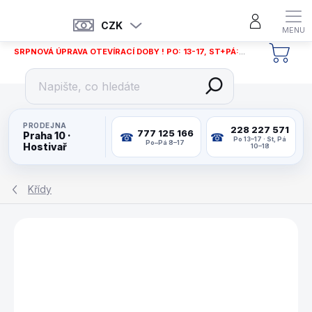
Přejít
na
CZK
obsah
SRPNOVÁ ÚPRAVA OTEVÍRACÍ DOBY ! PO: 13-17, ST+PÁ: 12-18
NÁKU
KOŠÍ
PRODEJNA
228 227 571
777 125 166
Praha 10 ·
Po 13–17 · St, Pá
Po–Pá 8–17
Hostivař
10–18
Křídy
ZNAČKA:
PREDATOR