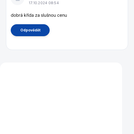
p
17.10.2024 08:54
i
s
dobrá křída za slušnou cenu
d
i
Odpovědět
s
k
u
z
í
Mohlo by se vám také líbit