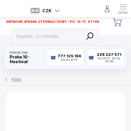
Přejít
na
CZK
obsah
SRPNOVÁ ÚPRAVA OTEVÍRACÍ DOBY ! PO: 13-17, ST+PÁ: 12-18
NÁKU
KOŠÍ
PRODEJNA
228 227 571
777 125 166
Praha 10 ·
Po 13–17 · St, Pá
Po–Pá 8–17
Hostivař
10–18
Křídy