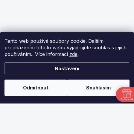
Z
Tento web používá soubory cookie. Dalším
á
procházením tohoto webu vyjadřujete souhlas s jejich
p
používáním.. Více informací
zde
.
a
t
í
KONTAKT
Nastavení
info
@
ikulecnik.cz
Odmítnout
Souhlasím
FaceBook
Zobrazit
DŮLEŽITÉ ODKAZY
NAPIŠTE NÁM