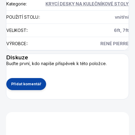
Kategorie
:
KRYCÍ DESKY NA KULEČNÍKOVÉ STOLY
POUŽITÍ STOLU:
:
vnitřní
VELIKOST:
:
6ft, 7ft
VÝROBCE:
:
RENÉ PIERRE
Diskuze
Buďte první, kdo napíše příspěvek k této položce.
Přidat komentář
Mohlo by se vám také líbit