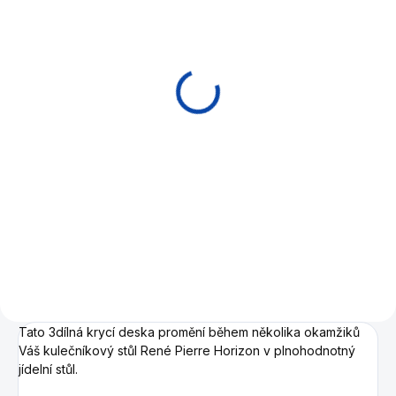
SKLADEM U DODAVATELE
(EXPEDICE DO 30 DNŮ)
DRŽÁK , STOJAN PRO
DESKY NA KULEČNÍK
René Pierre
10 590 Kč
Do košíku
Stojan , držák na přání , pro
dvou - třídílné krycí , jídelní ,
konferenční desky
Tato 3dílná krycí deska promění během několika okamžiků
Váš kulečníkový stůl René Pierre Horizon v plnohodnotný
jídelní stůl.