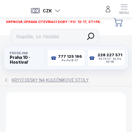
Přejít
na
CZK
obsah
SRPNOVÁ ÚPRAVA OTEVÍRACÍ DOBY ! PO: 13-17, ST+PÁ: 12-18
NÁKU
KOŠÍ
PRODEJNA
228 227 571
777 125 166
Praha 10 ·
Po 13–17 · St, Pá
Po–Pá 8–17
Hostivař
10–18
KRYCÍ DESKY NA KULEČNÍKOVÉ STOLY
ZNAČKA:
RENÉ PIERRE