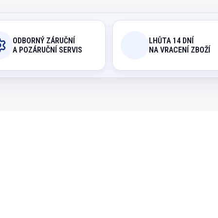
ODBORNÝ ZÁRUČNÍ
LHŮTA 14 DNÍ
A POZÁRUČNÍ SERVIS
NA VRACENÍ ZBOŽÍ
9305.006
6 - 10 TÝDNŮ