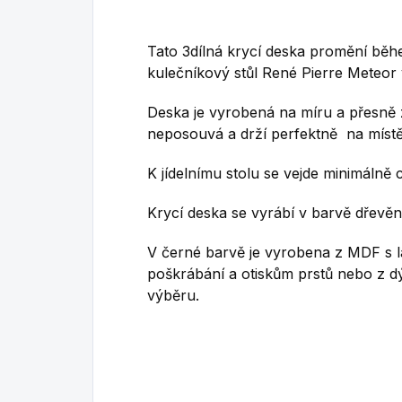
Tato 3dílná krycí deska promění bě
kulečníkový stůl René Pierre Meteor v
Deska je vyrobená na míru a přesně 
neposouvá a drží perfektně na místě
K jídelnímu stolu se vejde minimálně c
Krycí deska se vyrábí v barvě dřevě
V černé barvě je vyrobena z MDF s la
poškrábání a otiskům prstů nebo
z d
výběru.