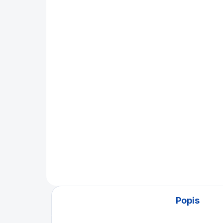
(EXPEDICE DO 30 DNŮ)
Ku
DRŽÁK , STOJAN PRO
Pi
DESKY NA KULEČNÍK
od
René Pierre
10 590 Kč
Do košíku
Skv
kul
Stojan , držák na přání , pro
svě
dvou - třídílné krycí , jídelní ,
mil
konferenční desky
svý
noh
dub
Popis