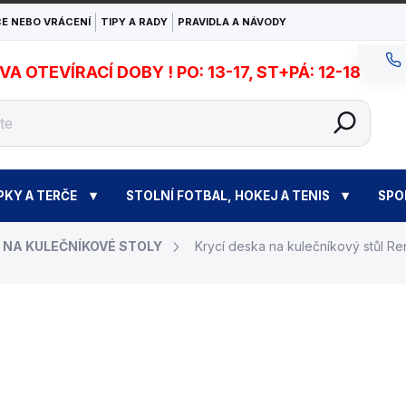
E NEBO VRÁCENÍ
TIPY A RADY
PRAVIDLA A NÁVODY
 OTEVÍRACÍ DOBY ! PO: 13-17, ST+PÁ: 12-18
PKY A TERČE
STOLNÍ FOTBAL, HOKEJ A TENIS
SPO
 NA KULEČNÍKOVÉ STOLY
Krycí deska na kulečníkový stůl R
47 900 Kč
Měrná