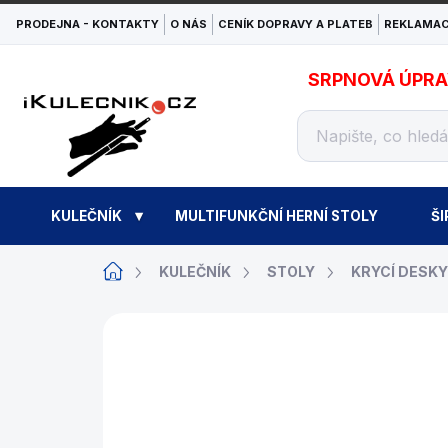
Přejít
PRODEJNA - KONTAKTY
O NÁS
CENÍK DOPRAVY A PLATEB
REKLAMAC
na
obsah
SRPNOVÁ ÚPRAVA
KULEČNÍK
MULTIFUNKČNÍ HERNÍ STOLY
ŠI
Domů
KULEČNÍK
STOLY
KRYCÍ DESKY
ZNAČKA:
RENÉ PIERRE