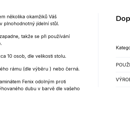
Dop
hem několika okamžiků Váš
 plnohodnotný jídelní stůl.
zapadne, takže se při používání
.
Katego
ca 10 osob, dle velikosti stolu.
POUŽI
ného rámu (dle výběru ) nebo černá.
VÝRO
minátem Fenix ​​odolným proti
ýhovaného dubu v barvě dle vašeho