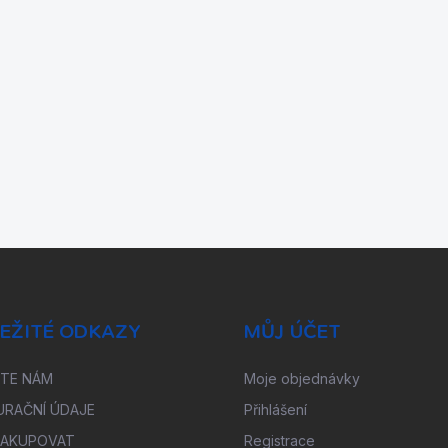
EŽITÉ ODKAZY
MŮJ ÚČET
ŠTE NÁM
Moje objednávky
URAČNÍ ÚDAJE
Přihlášení
NAKUPOVAT
Registrace