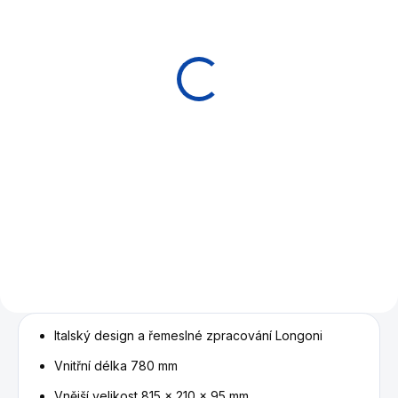
Tágo karambol
Longoni Dutch Lion by
Dick Jaspers
54 900 Kč
od
Detail
Pětihvězdičkové karambolové
tágo Longoni vytvořené s
mnohonásobným mistrem
světa Dickem Jaspersem.
Italský design a řemeslné zpracování
Longoni
Vnitřní délka 780 mm
Vnější velikost 815 x 210 x 95 mm