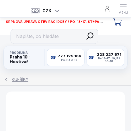
Přejít
na
CZK
obsah
SRPNOVÁ ÚPRAVA OTEVÍRACÍ DOBY ! PO: 13-17, ST+PÁ: 12-18
NÁKU
KOŠÍ
PRODEJNA
228 227 571
777 125 166
Praha 10 ·
Po 13–17 · St, Pá
Po–Pá 8–17
Hostivař
10–18
KUFŘÍKY
ZNAČKA:
LONGONI