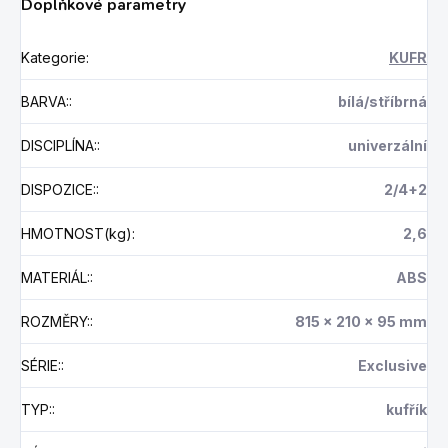
Doplňkové parametry
Kategorie
:
KUFR
BARVA:
:
bílá/stříbrná
DISCIPLÍNA:
:
univerzální
DISPOZICE:
:
2/4+2
HMOTNOST(kg)
:
2,6
MATERIÁL:
:
ABS
ROZMĚRY:
:
815 x 210 x 95 mm
SÉRIE:
:
Exclusive
TYP:
:
kufřík