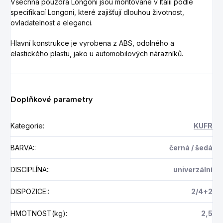
Všechna pouzdra Longoni jsou montované v Itálii podle
specifikací Longoni, které zajišťují dlouhou životnost,
ovladatelnost a eleganci.
Hlavní konstrukce je vyrobena z ABS, odolného a
elastického plastu, jako u automobilových nárazníků.
Doplňkové parametry
Kategorie
:
KUFR
BARVA:
:
černá / šedá
DISCIPLÍNA:
:
univerzální
DISPOZICE:
:
2/4+2
HMOTNOST(kg)
:
2,5