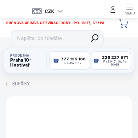
Přejít
na
CZK
obsah
SRPNOVÁ ÚPRAVA OTEVÍRACÍ DOBY ! PO: 13-17, ST+PÁ: 12-18
NÁKU
KOŠÍ
PRODEJNA
228 227 571
777 125 166
Praha 10 ·
Po 13–17 · St, Pá
Po–Pá 8–17
Hostivař
10–18
KUFŘÍKY
ZNAČKA:
LONGONI