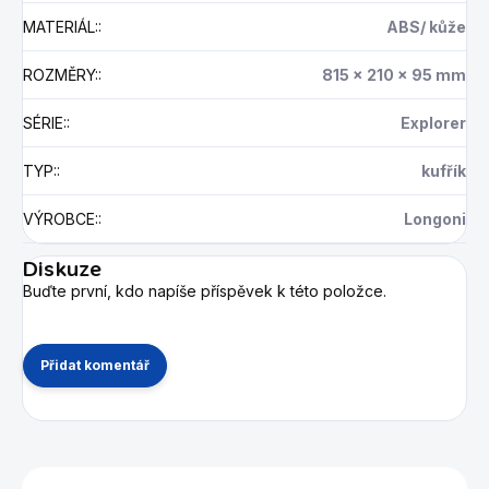
MATERIÁL:
:
ABS/ kůže
ROZMĚRY:
:
815 x 210 x 95 mm
SÉRIE:
:
Explorer
TYP:
:
kufřík
VÝROBCE:
:
Longoni
Diskuze
Buďte první, kdo napíše příspěvek k této položce.
Přidat komentář