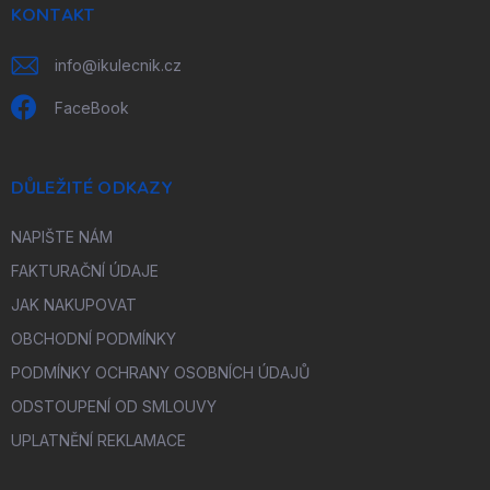
í
KONTAKT
info
@
ikulecnik.cz
FaceBook
DŮLEŽITÉ ODKAZY
NAPIŠTE NÁM
FAKTURAČNÍ ÚDAJE
JAK NAKUPOVAT
OBCHODNÍ PODMÍNKY
PODMÍNKY OCHRANY OSOBNÍCH ÚDAJŮ
ODSTOUPENÍ OD SMLOUVY
UPLATNĚNÍ REKLAMACE