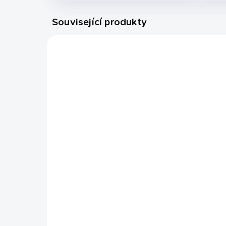
Související produkty
PODNOS4
EXPEDICE DO 24 HODIN
PODNOS NA KOULE
karambol 4
320 Kč
Do košíku