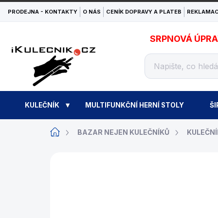
Přejít
PRODEJNA - KONTAKTY
O NÁS
CENÍK DOPRAVY A PLATEB
REKLAMAC
na
obsah
SRPNOVÁ ÚPRAVA
KULEČNÍK
MULTIFUNKČNÍ HERNÍ STOLY
ŠI
Domů
BAZAR NEJEN KULEČNÍKŮ
KULEČNÍ