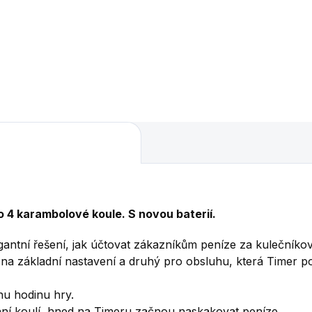
o 4 karambolové koule. S novou baterií.
gantní řešení, jak účtovat zákazníkům peníze za kulečníko
 na základní nastavení a druhý pro obsluhu, která Timer p
dnu hodinu hry.
ní koulí, hned na Timeru začnou naskakovat peníze.