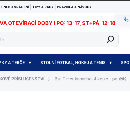
E NEBO VRÁCENÍ
TIPY A RADY
PRAVIDLA A NÁVODY
 OTEVÍRACÍ DOBY ! PO: 13-17, ST+PÁ: 12-18
PKY A TERČE
STOLNÍ FOTBAL, HOKEJ A TENIS
SPO
KOVÉ PŘÍSLUŠENSTVÍ
Ball Timer karambol 4 koule - použitý
4 500 Kč
Měrná
OBVYKLE SKLADEM (EX
cena: