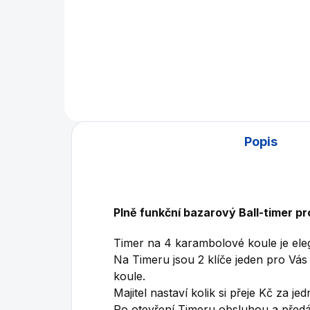
Plastový podnos pro 4
karambolové koule o průměru
61,5 mm.
Popis
Plně funkční bazarový Ball-timer pr
Timer na 4 karambolové koule je ele
Na Timeru jsou 2 klíče jeden pro Vás
koule.
Majitel nastaví kolik si přeje Kč za je
Po otevření Timeru obsluhou a předá