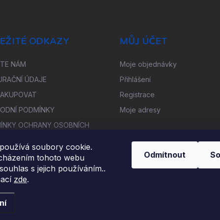
EŽITÉ ODKAZY
MŮJ ÚČET
ŠTE NÁM
Moje objednávky
URAČNÍ ÚDAJE
Přihlášení
NAKUPOVAT
Registrace
ODNÍ PODMÍNKY
Moje adresy
ÍNKY OCHRANY OSOBNÍCH
Ů
používá soubory cookie.
OUPENÍ OD SMLOUVY
Odmítnout
So
cházením tohoto webu
TNĚNÍ REKLAMACE
 souhlas s jejich používáním..
mací
zde
.
ní
ena.