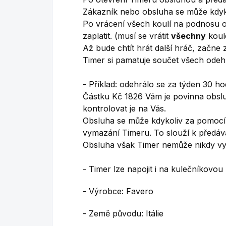
Zákazník nebo obsluha se může kdyko
Po vrácení všech koulí na podnosu o
zaplatit. (musí se vrátit
všechny
koule
Až bude chtít hrát další hráč, začne 
Timer si pamatuje součet všech ode
- Příklad: odehrálo se za týden 30 
Částku Kč 1826 Vám je povinna obslu
kontrolovat je na Vás.
Obsluha se může kdykoliv za pomocí 
vymazání Timeru. To slouží k předá
Obsluha však Timer nemůže nikdy vy
- Timer lze napojit i na kulečníkovo
- Výrobce: Favero
- Země původu: Itálie