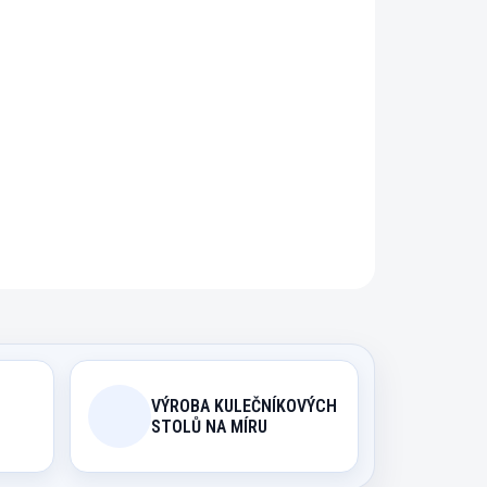
řidat do košíku
ro karambol. BAZAR
ZEPTAT SE
HLÍDAT
VÝROBA KULEČNÍKOVÝCH
STOLŮ NA MÍRU