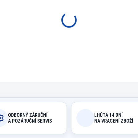
−
+
P
Elektronická časomíra p
DETAILNÍ INFORMACE
ODBORNÝ ZÁRUČNÍ
LHŮTA 14 DNÍ
A POZÁRUČNÍ SERVIS
NA VRACENÍ ZBOŽÍ