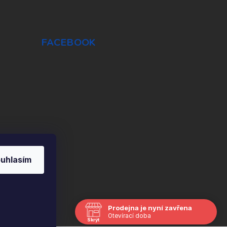
FACEBOOK
uhlasím
Prodejna je nyní zavřena
Vytvořil Shoptet
Otevírací doba
Skrýt