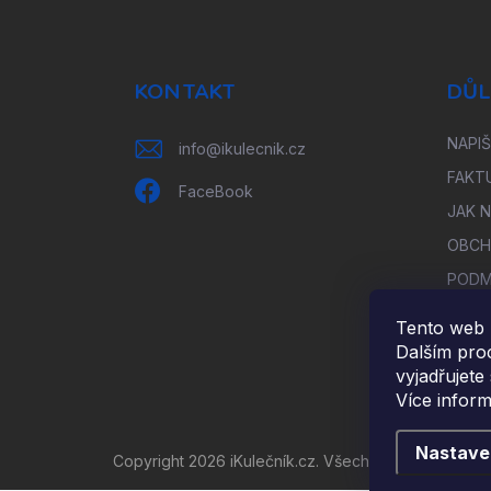
Z
á
p
a
KONTAKT
DŮL
t
í
NAPI
info
@
ikulecnik.cz
FAKT
FaceBook
JAK 
OBCH
PODM
ÚDAJ
Tento web 
ODST
Dalším pro
UPLA
vyjadřujete
Více infor
Nastave
Copyright 2026
iKulečník.cz
. Všechna práva vyhraz