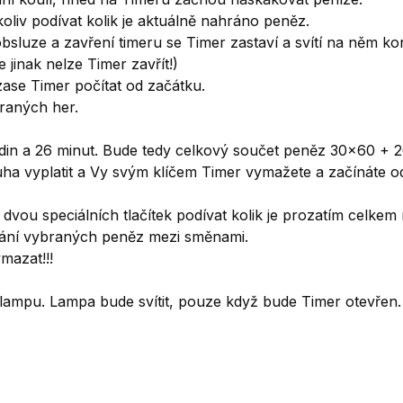
liv podívat kolik je aktuálně nahráno peněz.
bsluze a zavření timeru se Timer zastaví a svítí na něm k
 jinak nelze Timer zavřít!)
zase Timer počítat od začátku.
hraných her.
hodin a 26 minut. Bude tedy celkový součet peněz 30x60 + 
ha vyplatit a Vy svým klíčem Timer vymažete a začínáte o
dvou speciálních tlačítek podívat kolik je prozatím celke
vání vybraných peněz mezi směnami.
mazat!!!
u lampu. Lampa bude svítit, pouze když bude Timer otevřen.