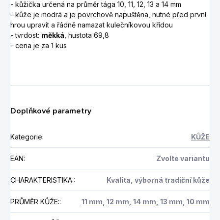
- kůžička určená na průměr tága 10, 11, 12, 13 a 14 mm
- kůže je modrá a je povrchově napuštěna, nutné před první
hrou upravit a řádně namazat kulečníkovou křídou
- tvrdost:
měkká
, hustota 69,8
- cena je za 1 kus
Doplňkové parametry
Kategorie
:
KŮŽE
EAN
:
Zvolte variantu
CHARAKTERISTIKA:
:
Kvalita, výborná tradiční kůže
PRŮMĚR KŮŽE:
:
11 mm
,
12 mm
,
14 mm
,
13 mm
,
10 mm