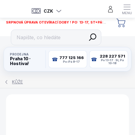
Přejít
na
CZK
obsah
SRPNOVÁ ÚPRAVA OTEVÍRACÍ DOBY ! PO: 13-17, ST+PÁ: 12-18
NÁKU
KOŠÍ
PRODEJNA
228 227 571
777 125 166
Praha 10 ·
Po 13–17 · St, Pá
Po–Pá 8–17
Hostivař
10–18
KŮŽE
ZNAČKA:
BUFFALO