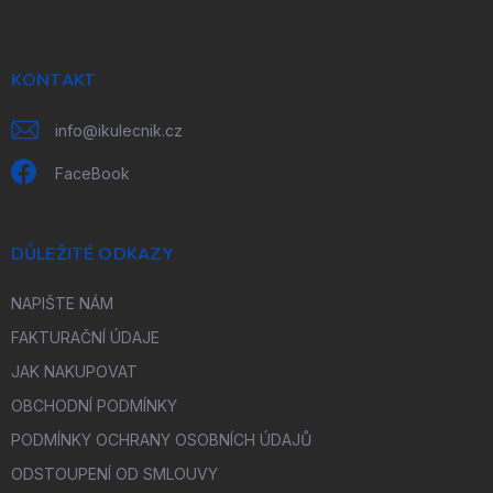
p
a
t
í
KONTAKT
info
@
ikulecnik.cz
FaceBook
DŮLEŽITÉ ODKAZY
NAPIŠTE NÁM
FAKTURAČNÍ ÚDAJE
JAK NAKUPOVAT
OBCHODNÍ PODMÍNKY
PODMÍNKY OCHRANY OSOBNÍCH ÚDAJŮ
ODSTOUPENÍ OD SMLOUVY