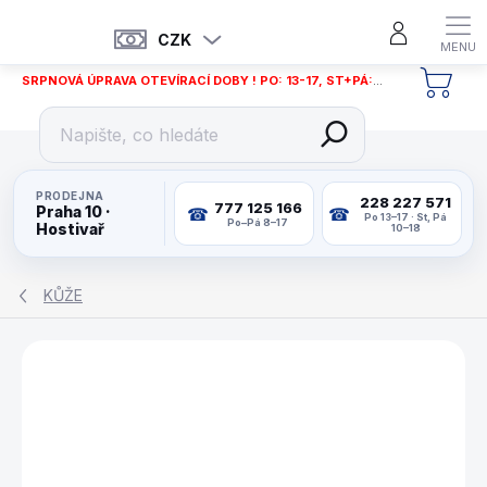
Přejít
na
CZK
obsah
SRPNOVÁ ÚPRAVA OTEVÍRACÍ DOBY ! PO: 13-17, ST+PÁ: 12-18
NÁKU
KOŠÍ
PRODEJNA
228 227 571
777 125 166
Praha 10 ·
Po 13–17 · St, Pá
Po–Pá 8–17
Hostivař
10–18
KŮŽE