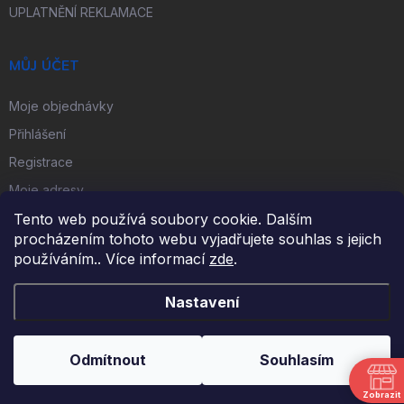
UPLATNĚNÍ REKLAMACE
MŮJ ÚČET
Moje objednávky
Přihlášení
Registrace
Moje adresy
Tento web používá soubory cookie. Dalším
procházením tohoto webu vyjadřujete souhlas s jejich
FACEBOOK
používáním.. Více informací
zde
.
Nastavení
Copyright 2026
iKulečník.cz
. Všechna práva vyhrazena.
Odmítnout
Souhlasím
Vytvořil Shoptet
Zobrazit