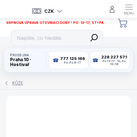
Přejít
na
CZK
obsah
SRPNOVÁ ÚPRAVA OTEVÍRACÍ DOBY ! PO: 13-17, ST+PÁ: 12-18
NÁKU
KOŠÍ
PRODEJNA
228 227 571
777 125 166
Praha 10 ·
Po 13–17 · St, Pá
Po–Pá 8–17
Hostivař
10–18
KŮŽE