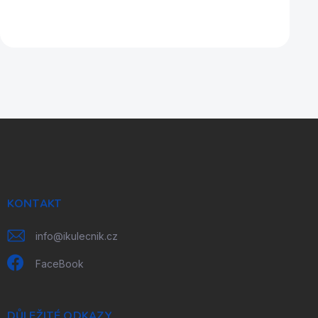
Z
á
p
a
t
í
KONTAKT
info
@
ikulecnik.cz
FaceBook
DŮLEŽITÉ ODKAZY