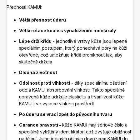
Přednosti KAMUI:
Větší přesnost úderu
Větší rotace koule s vynaložením menší síly
Lépe drží křídu
- jednotlivé vrstvy kůže jsou lepené
speciálním postupem, který ponechává póry na kůži
otevřené, což umožňuje křídě proniknout tak, aby
skutečně držela
Dlouhá životnost
Odolnost proti vlhkosti
- díky speciálnímu ošetření
odolá KAMUI absorbování vlhkosti. Takto speciálně
upravená kůže udržuje elasticitu a trvanlivost kůže
KAMUI i ve vysoce vlhkém prostředí
Po úderu se vrací zpět do původního tvaru
Garance pravosti -
kůže KAMUI mají sériové číslo a
speciálně vytištěný identifikátor, což zvyšuje obtížnost
padělání. Jsme jediným přímým dovozcem KAMUI do