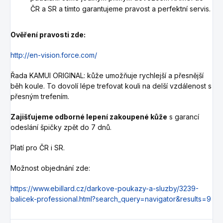
ČR a SR a tímto garantujeme pravost a perfektní servis.
Ověření pravosti zde:
http://en-vision.force.com/
Řada KAMUI ORIGINAL: kůže umožňuje rychlejší a přesnější
běh koule. To dovolí lépe trefovat kouli na delší vzdálenost s
přesným trefením.
Zajišťujeme odborné lepení zakoupené kůže
s garancí
odeslání špičky zpět do 7 dnů.
Platí pro ČR i SR.
Možnost objednání zde:
https://www.ebillard.cz/darkove-poukazy-a-sluzby/3239-
balicek-professional.html?search_query=navigator&results=9