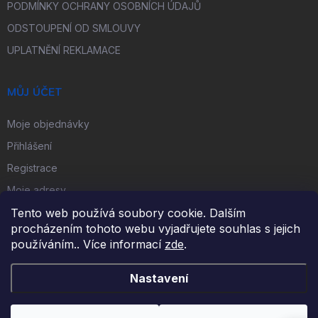
PODMÍNKY OCHRANY OSOBNÍCH ÚDAJŮ
ODSTOUPENÍ OD SMLOUVY
UPLATNĚNÍ REKLAMACE
MŮJ ÚČET
Moje objednávky
Přihlášení
Registrace
Moje adresy
Tento web používá soubory cookie. Dalším
procházením tohoto webu vyjadřujete souhlas s jejich
FACEBOOK
používáním.. Více informací
zde
.
Nastavení
Copyright 2026
iKulečník.cz
. Všechna práva vyhrazena.