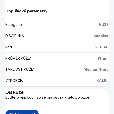
Doplňkové parametry
Kategorie
:
KŮŽE
DISCIPLÍNA:
:
snooker
kod
:
230841
PRŮMĚR KŮŽE:
:
11 mm
TVRDOST KŮŽE:
:
Medium/Hard
VÝROBCE:
:
KAMUI
Diskuze
Buďte první, kdo napíše příspěvek k této položce.