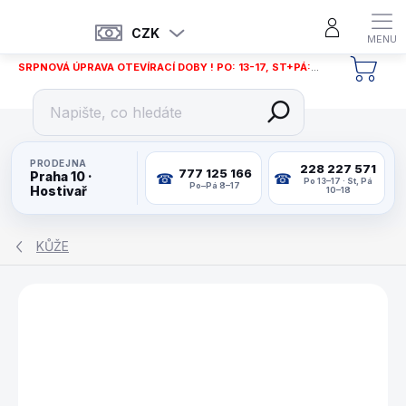
Přejít
na
CZK
obsah
SRPNOVÁ ÚPRAVA OTEVÍRACÍ DOBY ! PO: 13-17, ST+PÁ: 12-18
NÁKU
KOŠÍ
PRODEJNA
228 227 571
777 125 166
Praha 10 ·
Po 13–17 · St, Pá
Po–Pá 8–17
Hostivař
10–18
KŮŽE
ZNAČKA:
KAMUI