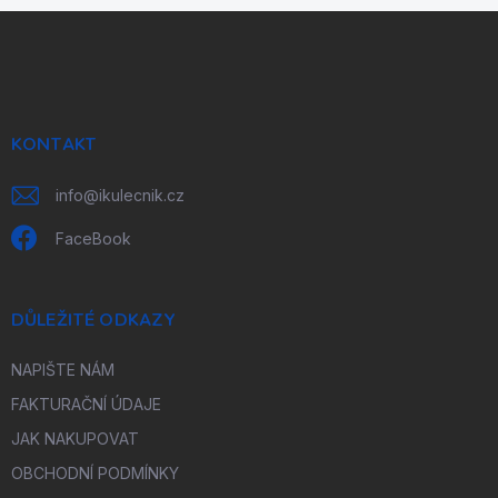
Z
á
p
a
t
í
KONTAKT
info
@
ikulecnik.cz
FaceBook
DŮLEŽITÉ ODKAZY
NAPIŠTE NÁM
FAKTURAČNÍ ÚDAJE
JAK NAKUPOVAT
OBCHODNÍ PODMÍNKY