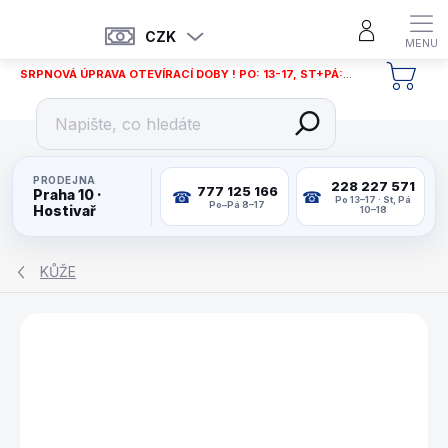
Přejít
na
CZK
obsah
SRPNOVÁ ÚPRAVA OTEVÍRACÍ DOBY ! PO: 13-17, ST+PÁ: 12-18
NÁKU
KOŠÍ
PRODEJNA
228 227 571
777 125 166
Praha 10 ·
Po 13–17 · St, Pá
Po–Pá 8–17
Hostivař
10–18
KŮŽE
ZNAČKA:
BUFFALO