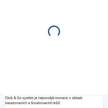
EXPEDICE DO 24 HODIN
Tágo jednodílné pool
House Q Click / Go
145cm/13mm
990 Kč
Do košíku
Jednodílné kulečníkové tágo z
javorového dřeva se
systémem Click & Go tzn.
perfektní nasazovací kostice s
lepenou kůží .. Délka 145 cm a
průměr špičky 13 mm.
Click & Go systém je nejnovější inovace v oblasti
nasazovacích a šroubovacích kůží