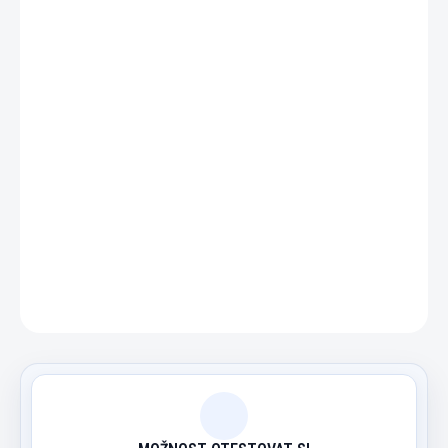
−
+
Přidat do košíku
Lampa nad kulečníkový stůl.
DETAILNÍ INFORMACE
ZEPTAT SE
HLÍDAT