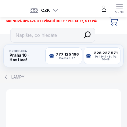
Přejít
na
CZK
obsah
SRPNOVÁ ÚPRAVA OTEVÍRACÍ DOBY ! PO: 13-17, ST+PÁ: 12-18
NÁKU
KOŠÍ
PRODEJNA
228 227 571
777 125 166
Praha 10 ·
Po 13–17 · St, Pá
Po–Pá 8–17
Hostivař
10–18
LAMPY