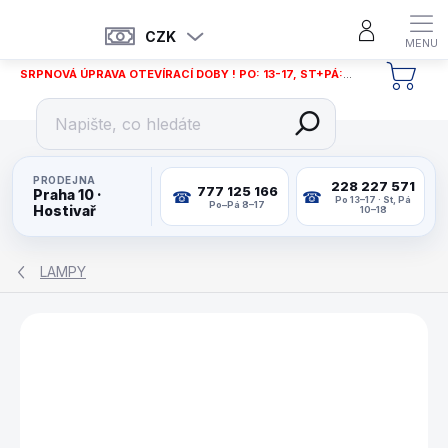
Přejít
na
CZK
obsah
SRPNOVÁ ÚPRAVA OTEVÍRACÍ DOBY ! PO: 13-17, ST+PÁ: 12-18
NÁKU
KOŠÍ
PRODEJNA
228 227 571
777 125 166
Praha 10 ·
Po 13–17 · St, Pá
Po–Pá 8–17
Hostivař
10–18
LAMPY