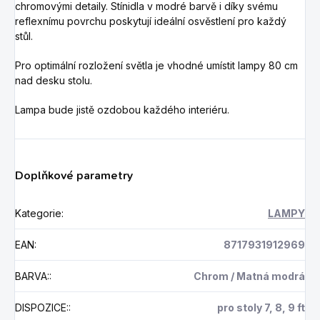
chromovými detaily. Stínidla v modré barvě i díky svému
reflexnímu povrchu poskytují ideální osvěstlení pro každý
stůl.
Pro optimální rozložení světla je vhodné umístit lampy 80 cm
nad desku stolu.
Lampa bude jistě ozdobou každého interiéru.
Doplňkové parametry
Kategorie
:
LAMPY
EAN
:
8717931912969
BARVA:
:
Chrom / Matná modrá
DISPOZICE:
:
pro stoly 7, 8, 9 ft