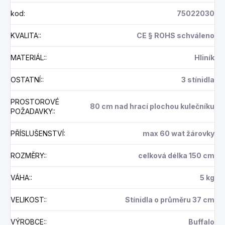
kod
:
75022030
KVALITA:
:
CE § ROHS schváleno
MATERIÁL:
:
Hliník
OSTATNÍ:
:
3 stínidla
PROSTOROVÉ
80 cm nad hrací plochou kulečníku
POŽADAVKY:
:
PŘÍSLUŠENSTVÍ
:
max 60 wat žárovky
ROZMĚRY:
:
celková délka 150 cm
VÁHA:
:
5 kg
VELIKOST:
:
Stínidla o průměru 37 cm
VÝROBCE:
:
Buffalo