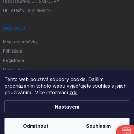
ODSTOUPENÍ OD SMLOUVY
UPLATNĚNÍ REKLAMACE
MŮJ ÚČET
Moje objednávky
Přihlášení
Registrace
Moje adresy
Tento web používá soubory cookie. Dalším
procházením tohoto webu vyjadřujete souhlas s jejich
FACEBOOK
používáním.. Více informací
zde
.
Nastavení
Copyright 2026
iKulečník.cz
. Všechna práva vyhrazena.
Odmítnout
Souhlasím
Vytvořil Shoptet