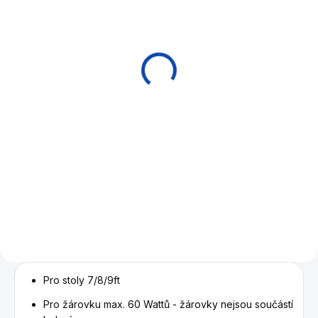
OBVYKLE SKLADEM (EXPEDICE
SKLADEM U DODAVATELE
DO 14 DNŮ)
(EXPEDICE DO 14 DNŮ)
Kulečníkový stůl pool
Stínidlo náhradní
BUFFALO NAPOLEON
modré 37cm
cherry 8ft
590 Kč
84 900 Kč
Do košíku
Detail
Náhradní stínidlo pro
kulečníkovou lampu .
Designový , interiérový
kulečník na pool. Masivní
konstrukce - mantinely
bukové dřevo masiv . Nohy
masiv , dýhovaný korpus .
Pro stoly 7/8/9ft
Pro žárovku max. 60 Wattů - žárovky nejsou součástí