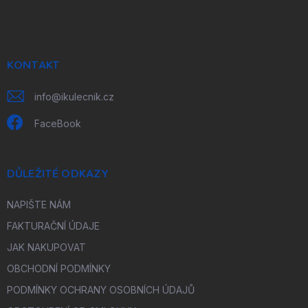
á
p
a
t
í
KONTAKT
info
@
ikulecnik.cz
FaceBook
DŮLEŽITÉ ODKAZY
NAPIŠTE NÁM
FAKTURAČNÍ ÚDAJE
JAK NAKUPOVAT
OBCHODNÍ PODMÍNKY
PODMÍNKY OCHRANY OSOBNÍCH ÚDAJŮ