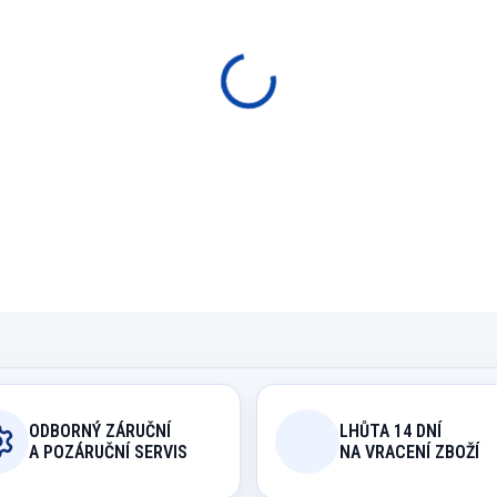
PŘÍPLATEK ZA DOPRAVU Z 
−
+
P
Kovová rustikální lampa
DETAILNÍ INFORMACE
ODBORNÝ ZÁRUČNÍ
LHŮTA 14 DNÍ
A POZÁRUČNÍ SERVIS
NA VRACENÍ ZBOŽÍ