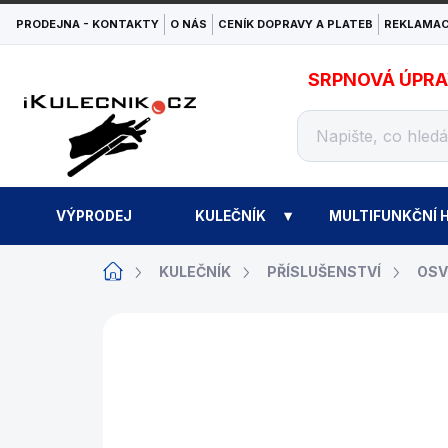
Přejít
PRODEJNA - KONTAKTY
O NÁS
CENÍK DOPRAVY A PLATEB
REKLAMAC
na
obsah
SRPNOVÁ ÚPRAVA
VÝPRODEJ
KULEČNÍK
MULTIFUNKČNÍ H
Domů
KULEČNÍK
PŘÍSLUŠENSTVÍ
OSV