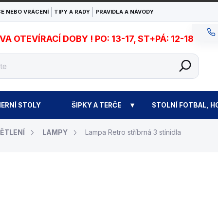
E NEBO VRÁCENÍ
TIPY A RADY
PRAVIDLA A NÁVODY
 OTEVÍRACÍ DOBY ! PO: 13-17, ST+PÁ: 12-18
ERNÍ STOLY
ŠIPKY A TERČE
STOLNÍ FOTBAL, H
ĚTLENÍ
LAMPY
Lampa Retro stříbrná 3 stínidla
5 690 Kč
Měrná
OBVYKLE SKLADEM (EX
cena: