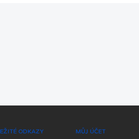
EŽITÉ ODKAZY
MŮJ ÚČET