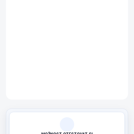
−
+
Přidat do košíku
Kovová rustikální lampa s matnou povrchovou úpravou.
DETAILNÍ INFORMACE
ZEPTAT SE
HLÍDAT