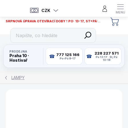
Přejít
na
CZK
obsah
SRPNOVÁ ÚPRAVA OTEVÍRACÍ DOBY ! PO: 13-17, ST+PÁ: 12-18
NÁKU
KOŠÍ
PRODEJNA
228 227 571
777 125 166
Praha 10 ·
Po 13–17 · St, Pá
Po–Pá 8–17
Hostivař
10–18
LAMPY