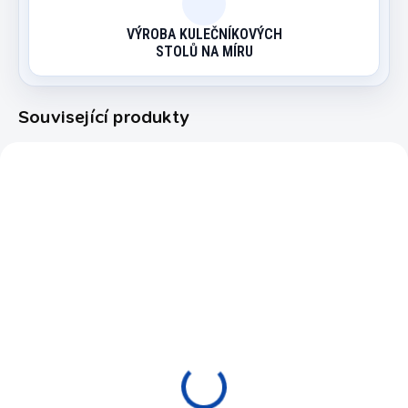
VÝROBA KULEČNÍKOVÝCH
STOLŮ NA MÍRU
Související produkty
21842/6FT
WP1-6NOH/4982
NA OBJEDNÁVKU (EXPEDICE DO
NA OBJEDNÁVKU (EXPEDICE DO
30 DNŮ)
30 DNŮ)
Kulečníkový stůl
Kulečníkový stůl pool
PrimeArt Anticor
PrimeArt buk 9ft
Nerez
99 000 Kč
82 900 Kč
od