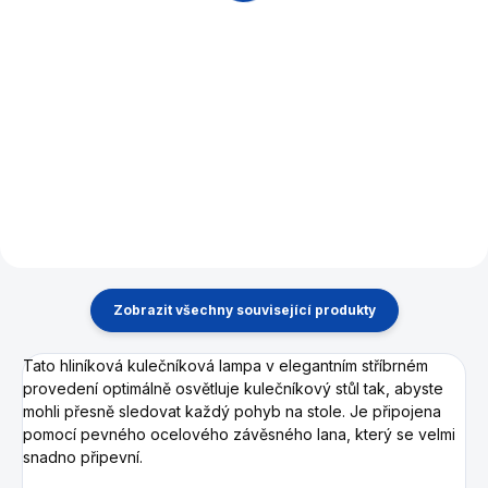
Detail
Detail
Moderní zajímavá kombinace
ocelové konstrukce a
Luxusní kulečník, jídelní stůl,
vybraného bukového dřeva.
vyrobený z nerezu ANTICOR,
Při použití krycí desky plně
vhodný i do venkovních
nahradí klasický jídelní nebo
prostor. Tento vyjímečný stůl
kancelářský stůl. Parádní
bude ozdobou a dominantou
kombinace zábavy a...
každého prostoru. Vyrábíme
ve verzi...
Zobrazit všechny související produkty
Tato hliníková kulečníková lampa v elegantním stříbrném
provedení optimálně osvětluje kulečníkový stůl tak, abyste
mohli přesně sledovat každý pohyb na stole.
Je připojena
pomocí pevného ocelového závěsného lana, který se velmi
snadno připevní.