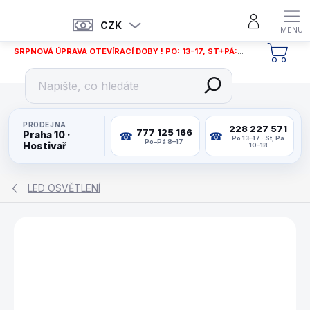
Přejít
na
CZK
obsah
SRPNOVÁ ÚPRAVA OTEVÍRACÍ DOBY ! PO: 13-17, ST+PÁ: 12-18
NÁKU
KOŠÍ
PRODEJNA
228 227 571
777 125 166
Praha 10 ·
Po 13–17 · St, Pá
Po–Pá 8–17
Hostivař
10–18
LED OSVĚTLENÍ