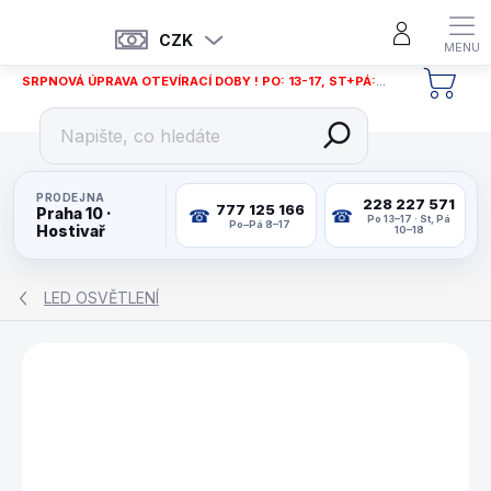
Přejít
na
CZK
obsah
SRPNOVÁ ÚPRAVA OTEVÍRACÍ DOBY ! PO: 13-17, ST+PÁ: 12-18
NÁKU
KOŠÍ
PRODEJNA
228 227 571
777 125 166
Praha 10 ·
Po 13–17 · St, Pá
Po–Pá 8–17
Hostivař
10–18
LED OSVĚTLENÍ