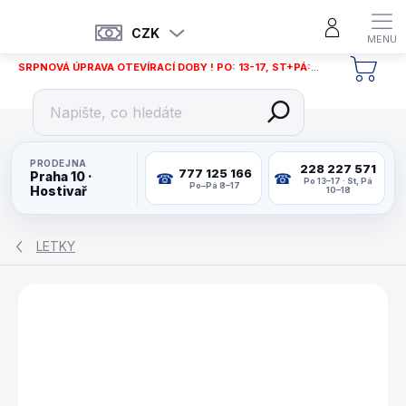
Přejít
na
CZK
obsah
SRPNOVÁ ÚPRAVA OTEVÍRACÍ DOBY ! PO: 13-17, ST+PÁ: 12-18
NÁKU
KOŠÍ
PRODEJNA
228 227 571
777 125 166
Praha 10 ·
Po 13–17 · St, Pá
Po–Pá 8–17
Hostivař
10–18
LETKY
ZNAČKA:
TARGET