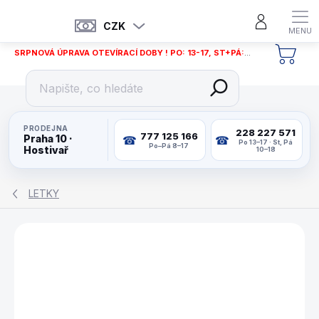
Přejít
na
CZK
obsah
SRPNOVÁ ÚPRAVA OTEVÍRACÍ DOBY ! PO: 13-17, ST+PÁ: 12-18
NÁKU
KOŠÍ
PRODEJNA
228 227 571
777 125 166
Praha 10 ·
Po 13–17 · St, Pá
Po–Pá 8–17
Hostivař
10–18
LETKY