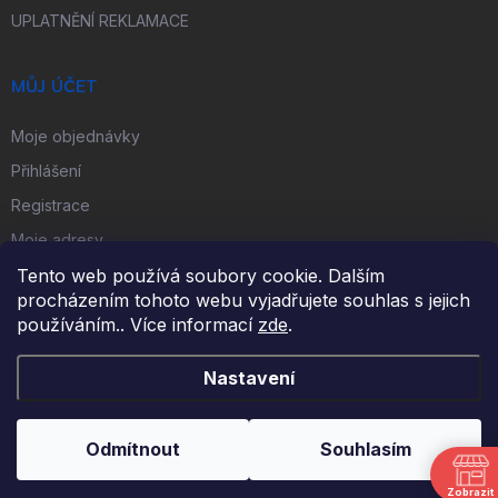
UPLATNĚNÍ REKLAMACE
MŮJ ÚČET
Moje objednávky
Přihlášení
Registrace
Moje adresy
Tento web používá soubory cookie. Dalším
procházením tohoto webu vyjadřujete souhlas s jejich
FACEBOOK
používáním.. Více informací
zde
.
Nastavení
Copyright 2026
iKulečník.cz
. Všechna práva vyhrazena.
Odmítnout
Souhlasím
Vytvořil Shoptet
Zobrazit