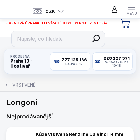
Přejít
na
CZK
obsah
SRPNOVÁ ÚPRAVA OTEVÍRACÍ DOBY ! PO: 13-17, ST+PÁ: 12-18
NÁKU
KOŠÍ
PRODEJNA
228 227 571
777 125 166
Praha 10 ·
Po 13–17 · St, Pá
Po–Pá 8–17
Hostivař
10–18
VRSTVENÉ
Longoni
Nejprodávanější
Kůže vrstvená Renzline Da Vinci 14 mm