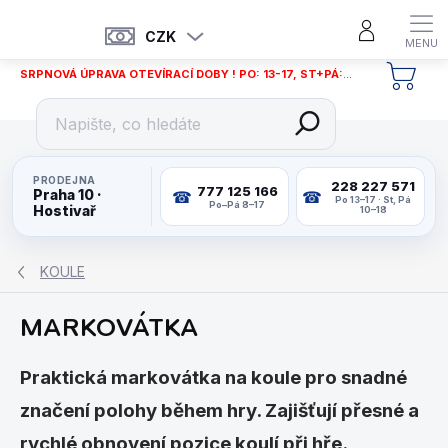
Přejít
na
CZK
obsah
SRPNOVÁ ÚPRAVA OTEVÍRACÍ DOBY ! PO: 13-17, ST+PÁ: 12-18
NÁKU
KOŠÍ
PRODEJNA
228 227 571
777 125 166
Praha 10 ·
Po 13–17 · St, Pá
Po–Pá 8–17
Hostivař
10–18
KOULE
MARKOVÁTKA
Praktická markovátka na koule pro snadné
značení polohy během hry. Zajišťují přesné a
rychlé obnovení pozice koulí při hře.