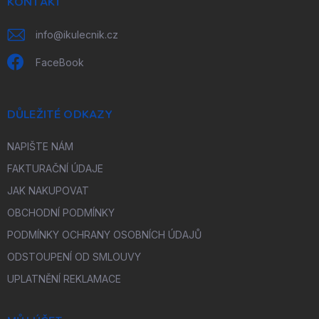
í
KONTAKT
info
@
ikulecnik.cz
FaceBook
DŮLEŽITÉ ODKAZY
NAPIŠTE NÁM
FAKTURAČNÍ ÚDAJE
JAK NAKUPOVAT
OBCHODNÍ PODMÍNKY
PODMÍNKY OCHRANY OSOBNÍCH ÚDAJŮ
ODSTOUPENÍ OD SMLOUVY
UPLATNĚNÍ REKLAMACE