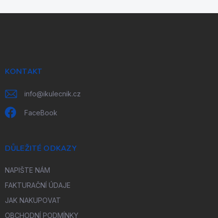
Z
á
p
a
t
í
KONTAKT
info
@
ikulecnik.cz
FaceBook
DŮLEŽITÉ ODKAZY
NAPIŠTE NÁM
FAKTURAČNÍ ÚDAJE
JAK NAKUPOVAT
OBCHODNÍ PODMÍNKY