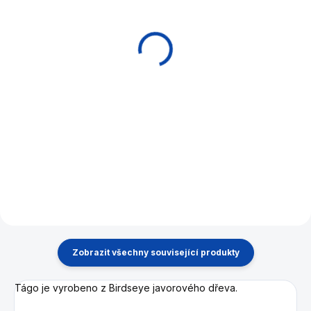
Chránič závitu
Chránič závitu
McDermott 2 ks
McDermott 3/8-10T
na špici 1 ks
580 Kč
290 Kč
Detail
Do košíku
Chrániče na závity pro tága
McDermott s rychlozávitem
Chránič na závit špice pro tága
nebo klasickým závitem.
McDermott se závitem 3/8-
10T
Zobrazit všechny související produkty
Tágo je vyrobeno z
Birdseye javorového dřeva.