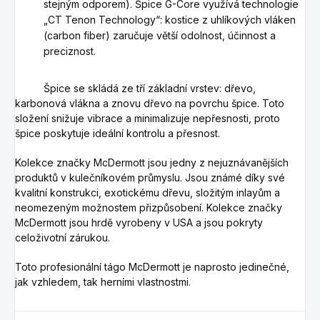
stejným odporem). Špice G-Core využívá technologie
„CT Tenon Technology“: kostice z uhlíkových vláken
(carbon fiber) zaručuje větší odolnost, účinnost a
preciznost.
Špice se skládá ze tří základní vrstev: dřevo,
karbonová vlákna a znovu dřevo na povrchu špice. Toto
složení snižuje vibrace a minimalizuje nepřesnosti, proto
špice poskytuje ideální kontrolu a přesnost.
Kolekce značky McDermott jsou jedny z nejuznávanějších
produktů v kulečníkovém průmyslu.
Jsou známé díky své
kvalitní konstrukci, exotickému dřevu, složitým inlayům a
neomezeným možnostem přizpůsobení.
Kolekce značky
McDermott jsou hrdě vyrobeny v USA a jsou pokryty
celoživotní zárukou.
Toto profesionální tágo McDermott je naprosto jedinečné,
jak vzhledem, tak herními vlastnostmi.