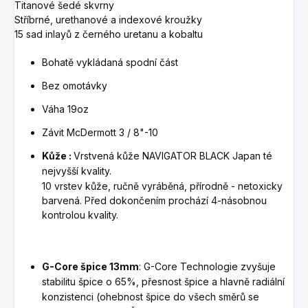
Titanové šedé skvrny
Stříbrné, urethanové a indexové kroužky
15 sad inlayů z černého uretanu a kobaltu
Bohatě vykládaná spodní část
Bez omotávky
Váha 19oz
Závit McDermott
3 / 8"-10
Kůže :
Vrstvená kůže NAVIGATOR BLACK Japan té
nejvyšší kvality.
10 vrstev kůže, ručně vyráběná, přírodně - netoxicky
barvená. Před dokončením prochází 4-násobnou
kontrolou kvality.
G-Core špice 13mm
: G-Core Technologie zvyšuje
stabilitu špice o 65%, přesnost špice a hlavně radiální
konzistenci (ohebnost špice do všech směrů se