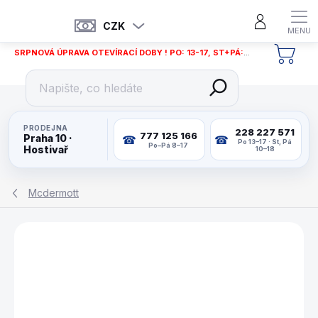
Přejít
na
CZK
obsah
SRPNOVÁ ÚPRAVA OTEVÍRACÍ DOBY ! PO: 13-17, ST+PÁ: 12-18
NÁKU
KOŠÍ
PRODEJNA
228 227 571
777 125 166
Praha 10 ·
Po 13–17 · St, Pá
Po–Pá 8–17
Hostivař
10–18
Mcdermott
ZNAČKA:
MCDERMOTT