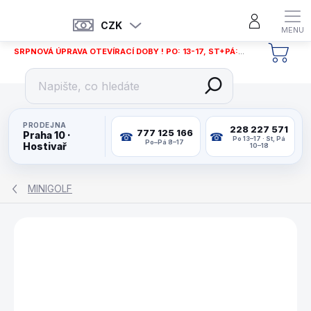
Přejít
na
CZK
obsah
SRPNOVÁ ÚPRAVA OTEVÍRACÍ DOBY ! PO: 13-17, ST+PÁ: 12-18
NÁKU
KOŠÍ
PRODEJNA
228 227 571
777 125 166
Praha 10 ·
Po 13–17 · St, Pá
Po–Pá 8–17
Hostivař
10–18
MINIGOLF