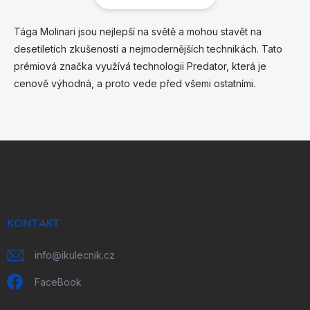
Tága Molinari jsou nejlepší na světě a mohou stavět na
desetiletích zkušeností a nejmodernějších technikách.
Tato
prémiová značka využívá technologii Predator, která je
cenově výhodná, a proto vede před všemi ostatními.
Z
á
p
a
t
í
KONTAKT
info
@
ikulecnik.cz
FaceBook