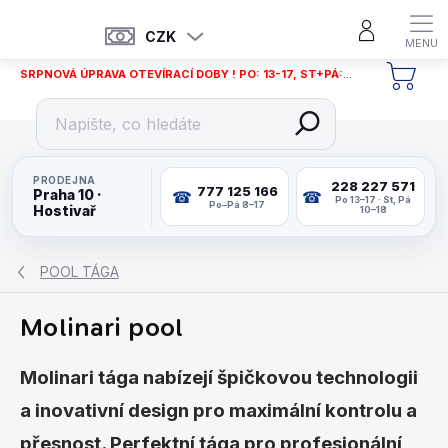
Přejít
na
CZK
obsah
SRPNOVÁ ÚPRAVA OTEVÍRACÍ DOBY ! PO: 13-17, ST+PÁ: 12-18
NÁKU
KOŠÍ
PRODEJNA
228 227 571
777 125 166
Praha 10 ·
Po 13–17 · St, Pá
Po–Pá 8–17
Hostivař
10–18
POOL TÁGA
Molinari pool
Molinari tága nabízejí špičkovou technologii
a inovativní design pro maximální kontrolu a
přesnost. Perfektní tága pro profesionální