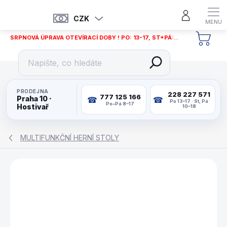
Přejít
na
CZK
obsah
SRPNOVÁ ÚPRAVA OTEVÍRACÍ DOBY ! PO: 13-17, ST+PÁ: 12-18
NÁKU
KOŠÍ
PRODEJNA
228 227 571
777 125 166
Praha 10 ·
Po 13–17 · St, Pá
Po–Pá 8–17
Hostivař
10–18
MULTIFUNKČNÍ HERNÍ STOLY
ZNAČKA:
MAXPLAY