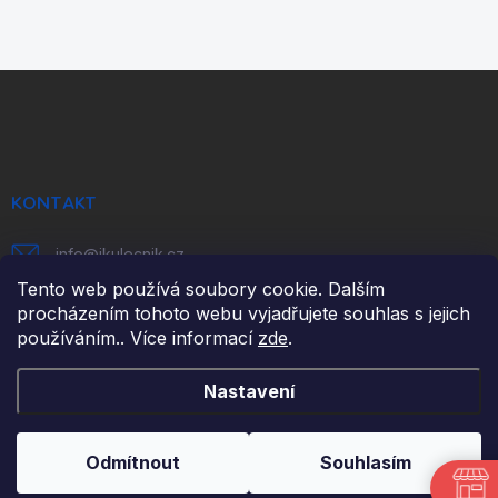
Z
á
p
a
t
í
KONTAKT
info
@
ikulecnik.cz
Tento web používá soubory cookie. Dalším
FaceBook
procházením tohoto webu vyjadřujete souhlas s jejich
používáním.. Více informací
zde
.
DŮLEŽITÉ ODKAZY
Nastavení
NAPIŠTE NÁM
Odmítnout
Souhlasím
FAKTURAČNÍ ÚDAJE
JAK NAKUPOVAT