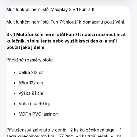
Multifunkční herní stůl Maxplay 3 v 1 Fun 7 ft
Multifunkční herní stůl Fun 7ft slouží k domácímu používání.
3 v 1 Multifunkční herní stůl Fun 7ft nabízí možnost hrát
kulečník, stolní tenis nebo využít krycí desku a stůl
použít jako jídelní.
Přibližné rozměry stolu:
délka 213 cm
šířka 122 cm
výška 81 cm
Váha cca 90 kg
MDF s PVC laminem
Příslušenství zahrnuto v ceně:
- 2 ks kulečníková tága,
- 1
sada kulečníkových koulí 57,2mm,
- 1 ks trojúhelník,
- 1 ks