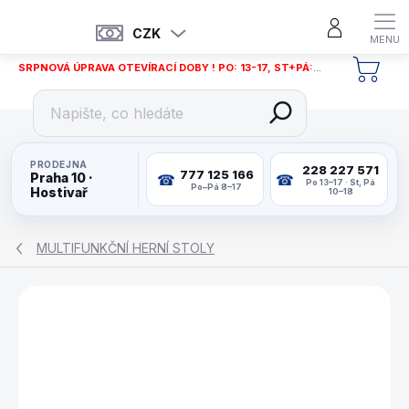
Přejít
na
CZK
obsah
SRPNOVÁ ÚPRAVA OTEVÍRACÍ DOBY ! PO: 13-17, ST+PÁ: 12-18
NÁKU
KOŠÍ
PRODEJNA
228 227 571
777 125 166
Praha 10 ·
Po 13–17 · St, Pá
Po–Pá 8–17
Hostivař
10–18
MULTIFUNKČNÍ HERNÍ STOLY
ZNAČKA:
MAXPLAY