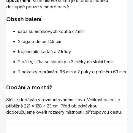
Upozornění:
Kulečníkové sukno je u tohoto modelu
dostupné pouze v modré barvě.
Obsah balení
sada kulečníkových koulí 57,2 mm
2 tága o délce 145 cm
trojúhelník, kartáč a 2 křídy
2 pálky, síťka se sloupky a 2 míčky na stolní tenis
2 hokejky o průměru 96 mm a 2 puky o průměru 63 mm
Dodání a montáž
Stůl je dodáván v rozmontovaném stavu. Velikost balení je
přibližně 221 × 128 × 23 cm. Před objednávkou
doporučujeme ověřit rozměry místnosti i přístupovou cestu.