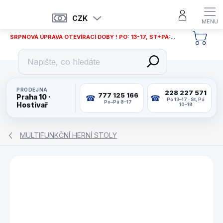
Přejít
na
CZK
obsah
SRPNOVÁ ÚPRAVA OTEVÍRACÍ DOBY ! PO: 13-17, ST+PÁ: 12-18
NÁKU
KOŠÍ
PRODEJNA
228 227 571
777 125 166
Praha 10 ·
Po 13–17 · St, Pá
Po–Pá 8–17
Hostivař
10–18
MULTIFUNKČNÍ HERNÍ STOLY
ZNAČKA:
MAXPLAY