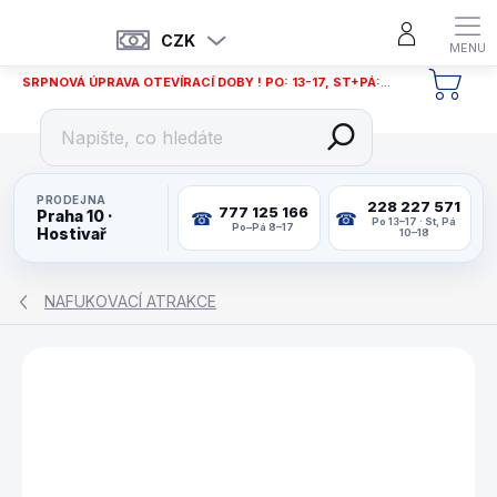
Přejít
na
CZK
obsah
SRPNOVÁ ÚPRAVA OTEVÍRACÍ DOBY ! PO: 13-17, ST+PÁ: 12-18
NÁKU
KOŠÍ
PRODEJNA
228 227 571
777 125 166
Praha 10 ·
Po 13–17 · St, Pá
Po–Pá 8–17
Hostivař
10–18
NAFUKOVACÍ ATRAKCE
ZNAČKA:
HAPPY HOP