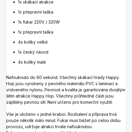
1x skákací atrakce
1x přepravní taška
1x fukar 220V / 320W
1x přepravní taška
4x kolíky velké
1x český návod
4x kolíky malé
Nafouknuto do 60 sekund. Všechny skákací hrady Happy
Hop jsou vyrobeny z pevného materiálu PVC s laminací a
vrstveného nylonu. Pevnost a kvalita je garantována dvojitým
šitím atrakce Happy Hop. Všechny průhledné části jsou
zajištěny pevnou sítí. Není určeno pro komerční využití.
Vše je uloženo v jedné krabici. Rozbalení a příprava trvá
pouze několik málo minut. Fukar musí běžet po celou dobu
provozu, udržuje atrakci trvale nafouknutou.