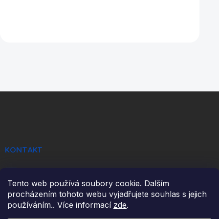
Z
á
p
a
t
í
KONTAKT
info
@
ikulecnik.cz
Tento web používá soubory cookie. Dalším
FaceBook
procházením tohoto webu vyjadřujete souhlas s jejich
používáním.. Více informací
zde
.