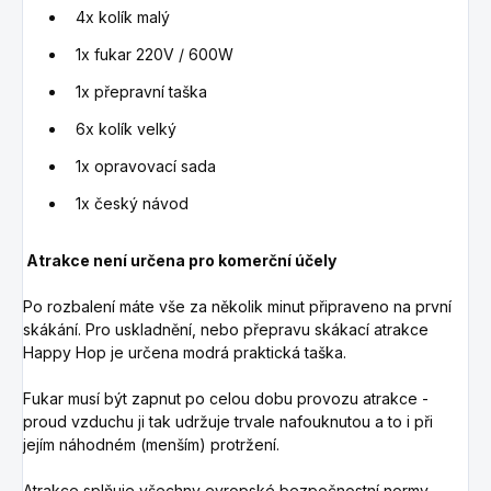
4x kolík malý
1x fukar 220V / 600W
1x přepravní taška
6x kolík velký
1x opravovací sada
1x český návod
Atrakce není určena pro komerční účely
Po rozbalení máte vše za několik minut připraveno na první
skákání. Pro uskladnění, nebo přepravu skákací atrakce
Happy Hop je určena modrá praktická taška.
Fukar musí být zapnut po celou dobu provozu atrakce -
proud vzduchu ji tak udržuje trvale nafouknutou a to i při
jejím náhodném (menším) protržení.
Atrakce splňuje všechny evropské bezpečnostní normy.