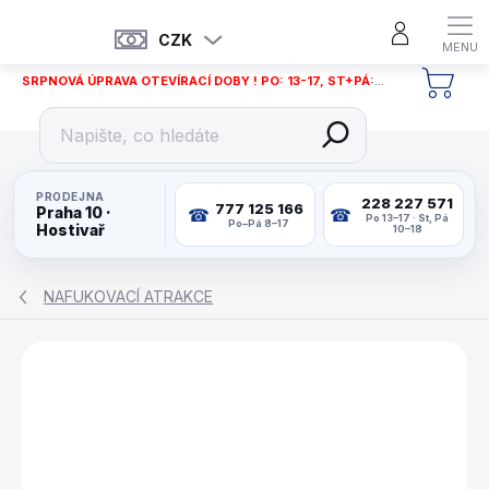
Přejít
na
CZK
obsah
SRPNOVÁ ÚPRAVA OTEVÍRACÍ DOBY ! PO: 13-17, ST+PÁ: 12-18
NÁKU
KOŠÍ
PRODEJNA
228 227 571
777 125 166
Praha 10 ·
Po 13–17 · St, Pá
Po–Pá 8–17
Hostivař
10–18
NAFUKOVACÍ ATRAKCE
ZNAČKA:
HAPPY HOP