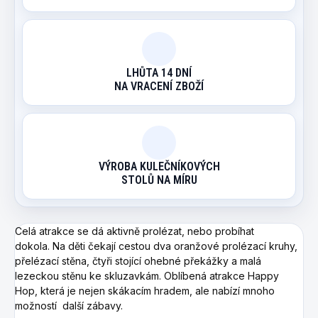
LHŮTA 14 DNÍ
NA VRACENÍ ZBOŽÍ
VÝROBA KULEČNÍKOVÝCH
STOLŮ NA MÍRU
Celá atrakce se dá aktivně prolézat, nebo probíhat
dokola. Na děti čekají cestou dva oranžové prolézací kruhy,
přelézací stěna, čtyři stojící ohebné překážky a malá
lezeckou stěnu ke skluzavkám. Oblíbená atrakce Happy
Hop, která je nejen skákacím hradem, ale nabízí mnoho
možností další zábavy.