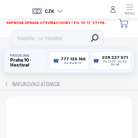
Přejít
na
CZK
obsah
SRPNOVÁ ÚPRAVA OTEVÍRACÍ DOBY ! PO: 13-17, ST+PÁ: 12-18
NÁKU
KOŠÍ
PRODEJNA
228 227 571
777 125 166
Praha 10 ·
Po 13–17 · St, Pá
Po–Pá 8–17
Hostivař
10–18
NAFUKOVACÍ ATRAKCE
ZNAČKA:
HAPPY HOP