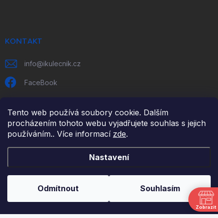
p
a
t
í
KONTAKT
info
@
ikulecnik.cz
FaceBook
Tento web používá soubory cookie. Dalším
DŮLEŽITÉ ODKAZY
procházením tohoto webu vyjadřujete souhlas s jejich
používáním.. Více informací
zde
.
NAPIŠTE NÁM
FAKTURAČNÍ ÚDAJE
Nastavení
JAK NAKUPOVAT
OBCHODNÍ PODMÍNKY
Odmítnout
Souhlasím
PODMÍNKY OCHRANY OSOBNÍCH ÚDAJŮ
Zobrazit
ODSTOUPENÍ OD SMLOUVY