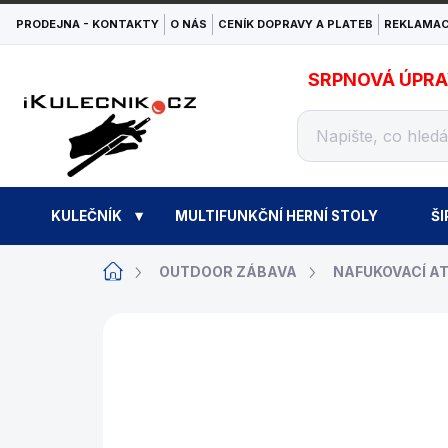
Přejít
PRODEJNA - KONTAKTY
O NÁS
CENÍK DOPRAVY A PLATEB
REKLAMAC
na
obsah
SRPNOVÁ ÚPRAVA
KULEČNÍK
MULTIFUNKČNÍ HERNÍ STOLY
ŠI
Domů
OUTDOOR ZÁBAVA
NAFUKOVACÍ A
ZNAČKA:
HAPPY HOP