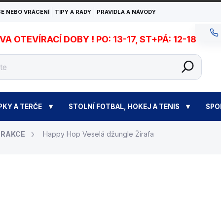
E NEBO VRÁCENÍ
TIPY A RADY
PRAVIDLA A NÁVODY
 OTEVÍRACÍ DOBY ! PO: 13-17, ST+PÁ: 12-18
PKY A TERČE
STOLNÍ FOTBAL, HOKEJ A TENIS
SPO
TRAKCE
Happy Hop Veselá džungle Žirafa
10 98
18 999 Kč