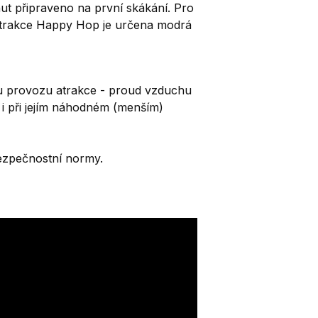
ut připraveno na první skákání. Pro
atrakce Happy Hop je určena modrá
u provozu atrakce - proud vzduchu
o i při jejím náhodném (menším)
ezpečnostní normy.