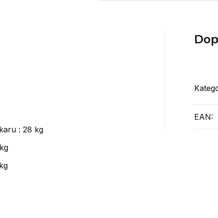
Dop
Katego
EAN
:
karu : 28 kg
 kg
 kg