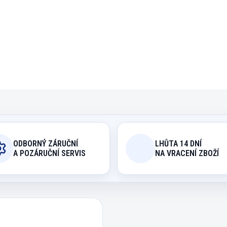
Po stránce designu se jed
atraktivních modelů ze 
DETAILNÍ INFORMACE
ODBORNÝ ZÁRUČNÍ
LHŮTA 14 DNÍ
A POZÁRUČNÍ SERVIS
NA VRACENÍ ZBOŽÍ