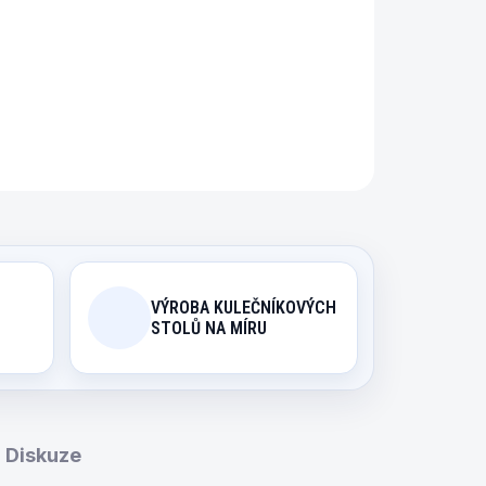
ná se o jeden z nejvíce lákavých a pro děti
širokého výběru Happy Hop.
ZEPTAT SE
HLÍDAT
VÝROBA KULEČNÍKOVÝCH
STOLŮ NA MÍRU
Diskuze