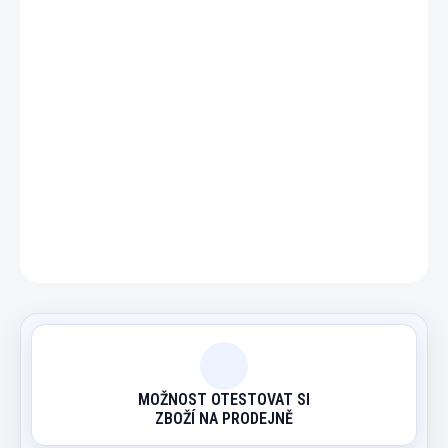
−
+
Přidat do košíku
Kovové svody pro pool 57,2mm
DETAILNÍ INFORMACE
ZEPTAT SE
HLÍDAT
MOŽNOST OTESTOVAT SI
ZBOŽÍ NA PRODEJNĚ