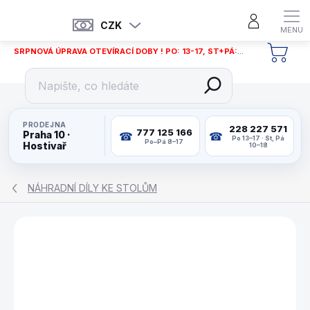
Přejít
na
CZK
obsah
SRPNOVÁ ÚPRAVA OTEVÍRACÍ DOBY ! PO: 13-17, ST+PÁ: 12-18
NÁKU
KOŠÍ
PRODEJNA
228 227 571
777 125 166
Praha 10 ·
Po 13–17 · St, Pá
Po–Pá 8–17
Hostivař
10–18
NÁHRADNÍ DÍLY KE STOLŮM