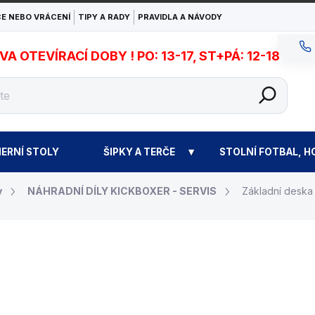
E NEBO VRÁCENÍ
TIPY A RADY
PRAVIDLA A NÁVODY
 OTEVÍRACÍ DOBY ! PO: 13-17, ST+PÁ: 12-18
ERNÍ STOLY
ŠIPKY A TERČE
STOLNÍ FOTBAL, H
y
NÁHRADNÍ DÍLY KICKBOXER - SERVIS
Základní deska
18 900 Kč
Měrná
NA OBJEDNÁVKU
cena: