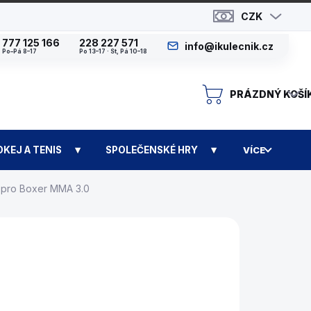
CZK
777 125 166
228 227 571
info@ikulecnik.cz
Po–Pá 8–17
Po 13–17 · St, Pá 10–18
PRÁZDNÝ KOŠÍ
N
OKEJ A TENIS
SPOLEČENSKÉ HRY
VÍCE
 pro Boxer MMA 3.0