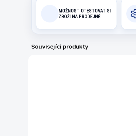
MOŽNOST OTESTOVAT SI
ZBOŽÍ NA PRODEJNĚ
Související produkty
44076
NA OBJEDNÁVKU
Silový automat Boxer
MMA 3.0 Hit The Green