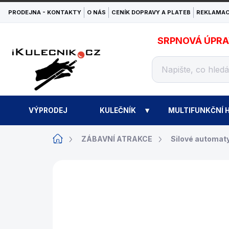
Přejít
PRODEJNA - KONTAKTY
O NÁS
CENÍK DOPRAVY A PLATEB
REKLAMAC
na
obsah
SRPNOVÁ ÚPRAVA
VÝPRODEJ
KULEČNÍK
MULTIFUNKČNÍ H
Domů
ZÁBAVNÍ ATRAKCE
Silové automat