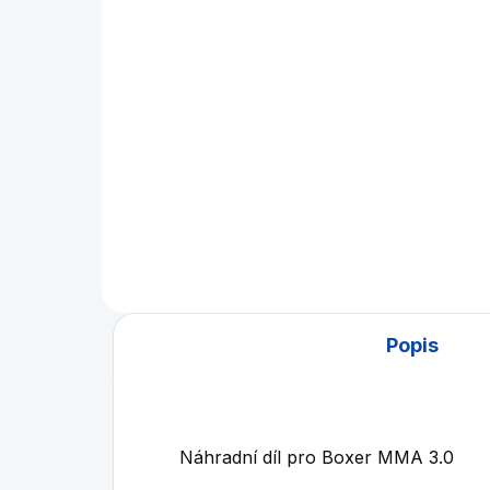
184 900 Kč
Do košíku
Staň se šampionem v MMA
NOVÁ GENERACE 3.0 Boxovací
automat je silový zábavní
automat s mincovníkem. Určeno
pro indoorové použití v
zábavních místnostech,...
Popis
Náhradní díl pro Boxer MMA 3.0