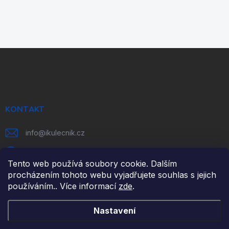
Z
á
p
a
t
í
KONTAKT
info
@
ikulecnik.cz
FaceBook
Tento web používá soubory cookie. Dalším
procházením tohoto webu vyjadřujete souhlas s jejich
používáním.. Více informací
zde
.
DŮLEŽITÉ ODKAZY
Nastavení
NAPIŠTE NÁM
FAKTURAČNÍ ÚDAJE