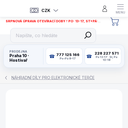
Přejít
na
CZK
obsah
SRPNOVÁ ÚPRAVA OTEVÍRACÍ DOBY ! PO: 13-17, ST+PÁ: 12-18
NÁKU
KOŠÍ
PRODEJNA
228 227 571
777 125 166
Praha 10 ·
Po 13–17 · St, Pá
Po–Pá 8–17
Hostivař
10–18
NÁHRADNÍ DÍLY PRO ELEKTRONICKÉ TERČE
ZNAČKA:
CYBERDINE