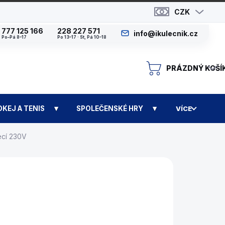
CZK
777 125 166
228 227 571
info@ikulecnik.cz
Po–Pá 8–17
Po 13–17 · St, Pá 10–18
PRÁZDNÝ KOŠÍ
N
OKEJ A TENIS
SPOLEČENSKÉ HRY
VÍCE
ecí 230V