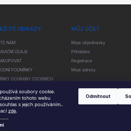
EŽITÉ ODKAZY
MŮJ ÚČET
ŠTE NÁM
Moje objednávky
URAČNÍ ÚDAJE
Přihlášení
NAKUPOVAT
Registrace
ODNÍ PODMÍNKY
Moje adresy
ÍNKY OCHRANY OSOBNÍCH
Ů
používá soubory cookie.
OUPENÍ OD SMLOUVY
Odmítnout
So
cházením tohoto webu
TNĚNÍ REKLAMACE
 souhlas s jejich používáním..
mací
zde
.
ní
ena.