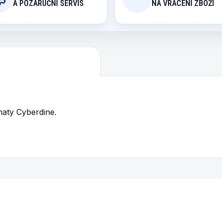
A POZÁRUČNÍ SERVIS
NA VRACENÍ ZBOŽÍ
maty Cyberdine.
Mohlo by se vám také líbit