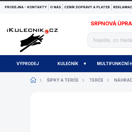
Přejít
PRODEJNA - KONTAKTY
O NÁS
CENÍK DOPRAVY A PLATEB
REKLAMAC
na
obsah
SRPNOVÁ ÚPRAVA
VÝPRODEJ
KULEČNÍK
MULTIFUNKČNÍ H
Domů
ŠIPKY A TERČE
TERČE
NÁHRAD
ZNAČKA:
CYBERDINE