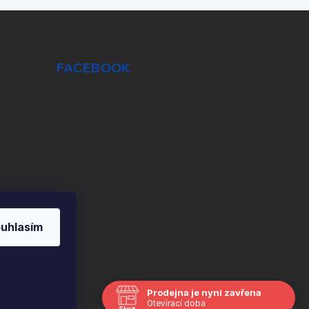
FACEBOOK
uhlasím
Prodejna je nyní zavřena
Vytvořil Shoptet
Otevírací doba
Skrýt