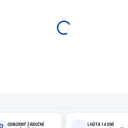
SKLADEM
cena:
−
+
P
Kabel napájecí 230V, nej
DETAILNÍ INFORMACE
ODBORNÝ ZÁRUČNÍ
LHŮTA 14 DNÍ