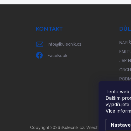
Z
á
p
a
KONTAKT
DŮL
t
í
NAPI
info
@
ikulecnik.cz
FAKT
FaceBook
JAK 
OBCH
PODM
ÚDAJ
Tento web 
ODST
Dalším pro
UPLA
vyjadřujete
Více infor
Nastave
Copyright 2026
iKulečník.cz
. Všechna práva vyhraz