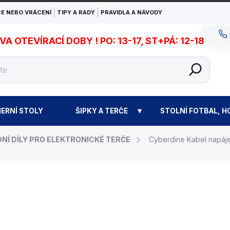
E NEBO VRÁCENÍ
TIPY A RADY
PRAVIDLA A NÁVODY
 OTEVÍRACÍ DOBY ! PO: 13-17, ST+PÁ: 12-18
ERNÍ STOLY
ŠIPKY A TERČE
STOLNÍ FOTBAL, H
NÍ DÍLY PRO ELEKTRONICKÉ TERČE
Cyberdine Kabel napáj
150 Kč
Měrná