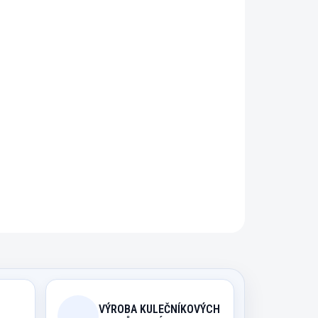
řidat do košíku
en pro automaty Cyberdine.
ZEPTAT SE
HLÍDAT
VÝROBA KULEČNÍKOVÝCH