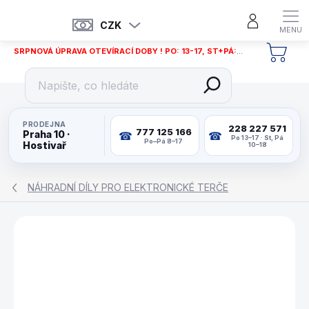
Přejít
na
CZK
obsah
SRPNOVÁ ÚPRAVA OTEVÍRACÍ DOBY ! PO: 13-17, ST+PÁ: 12-18
NÁKU
KOŠÍ
PRODEJNA
228 227 571
777 125 166
Praha 10 ·
Po 13–17 · St, Pá
Po–Pá 8–17
Hostivař
10–18
NÁHRADNÍ DÍLY PRO ELEKTRONICKÉ TERČE
ZNAČKA:
CYBERDINE