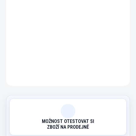
−
+
Přidat do košíku
Náhradní stínidlo pro kulečníkovou lampu .
DETAILNÍ INFORMACE
ZEPTAT SE
HLÍDAT
MOŽNOST OTESTOVAT SI
ZBOŽÍ NA PRODEJNĚ