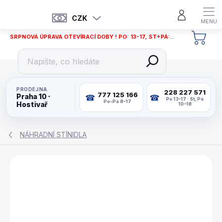
Přejít
na
CZK
obsah
SRPNOVÁ ÚPRAVA OTEVÍRACÍ DOBY ! PO: 13-17, ST+PÁ: 12-18
NÁKU
KOŠÍ
PRODEJNA
228 227 571
777 125 166
Praha 10 ·
Po 13–17 · St, Pá
Po–Pá 8–17
Hostivař
10–18
NÁHRADNÍ STÍNIDLA