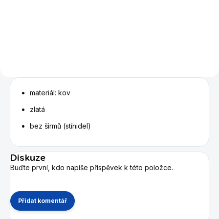
Elegantní snookerový stůl ve
velikosti 10ft nebo 12 ft.
materiál: kov
zlatá
bez širmů (stínidel)
Diskuze
Buďte první, kdo napíše příspěvek k této položce.
Přidat komentář