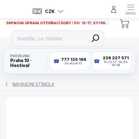
Přejít
na
CZK
obsah
SRPNOVÁ ÚPRAVA OTEVÍRACÍ DOBY ! PO: 13-17, ST+PÁ: 12-18
NÁKU
KOŠÍ
PRODEJNA
228 227 571
777 125 166
Praha 10 ·
Po 13–17 · St, Pá
Po–Pá 8–17
Hostivař
10–18
NÁHRADNÍ STÍNIDLA