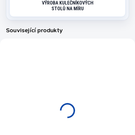
VÝROBA KULEČNÍKOVÝCH
STOLŮ NA MÍRU
Související produkty
38539/10F
NA OBJEDNÁVKU (EXPEDICE DO
30 DNŮ)
Kulečníkový stůl
Snooker Calissia Oak
199 000 Kč
od
Detail