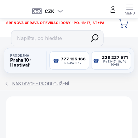
Přejít
na
CZK
obsah
SRPNOVÁ ÚPRAVA OTEVÍRACÍ DOBY ! PO: 13-17, ST+PÁ: 12-18
NÁKU
KOŠÍ
PRODEJNA
228 227 571
777 125 166
Praha 10 ·
Po 13–17 · St, Pá
Po–Pá 8–17
Hostivař
10–18
NÁSTAVCE - PRODLOUŽENÍ