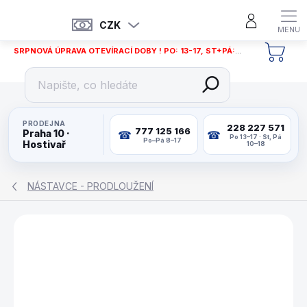
Přejít
na
CZK
obsah
SRPNOVÁ ÚPRAVA OTEVÍRACÍ DOBY ! PO: 13-17, ST+PÁ: 12-18
NÁKU
KOŠÍ
PRODEJNA
228 227 571
777 125 166
Praha 10 ·
Po 13–17 · St, Pá
Po–Pá 8–17
Hostivař
10–18
NÁSTAVCE - PRODLOUŽENÍ
ZNAČKA:
BUFFALO