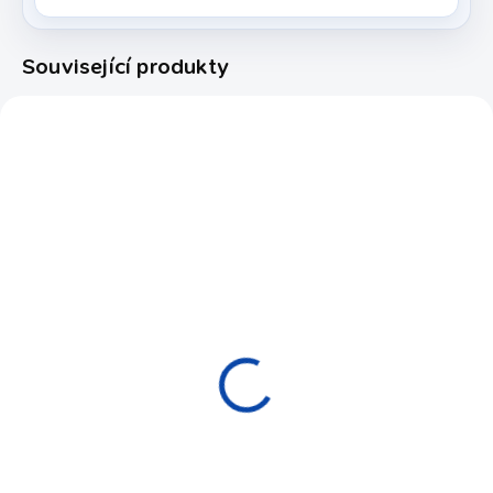
Související produkty
5605.443
5605.441
EXPEDICE DO 24 HODIN
NA OBJEDNÁVKU
Tágo Snooker Buffalo
Tágo Snooker Buffalo
Sollux No.3 1/2
Sollux No.1 3/4
2 190 Kč
1 990 Kč
Do košíku
Do košíku
Zcela nová řada kvalitních
Nová řada kvalitních
snookerových tág - BUFFALO
snookerových tág - BUFFALO