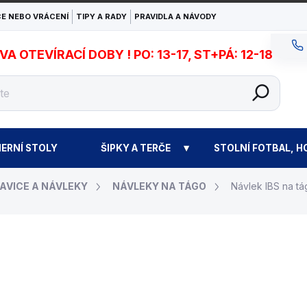
E NEBO VRÁCENÍ
TIPY A RADY
PRAVIDLA A NÁVODY
 OTEVÍRACÍ DOBY ! PO: 13-17, ST+PÁ: 12-18
ERNÍ STOLY
ŠIPKY A TERČE
STOLNÍ FOTBAL, H
AVICE A NÁVLEKY
NÁVLEKY NA TÁGO
Návlek IBS na t
190 Kč
Měrná