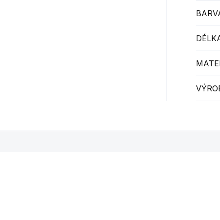
BARV
DÉLKA
MATER
VÝRO
Mohlo by se vám také líbit