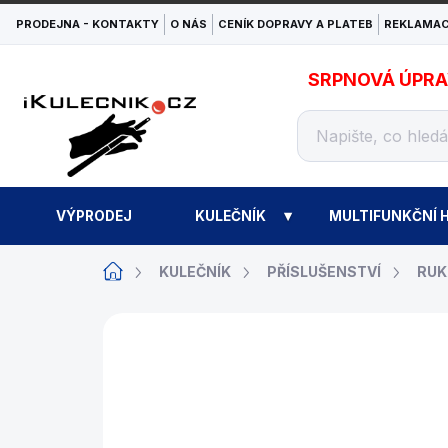
Přejít
PRODEJNA - KONTAKTY
O NÁS
CENÍK DOPRAVY A PLATEB
REKLAMAC
na
obsah
SRPNOVÁ ÚPRAVA
VÝPRODEJ
KULEČNÍK
MULTIFUNKČNÍ H
Domů
KULEČNÍK
PŘÍSLUŠENSTVÍ
RUK
ZNAČKA:
IBS