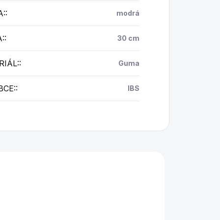
A:
:
modrá
:
:
30 cm
IÁL:
:
Guma
BCE:
:
IBS