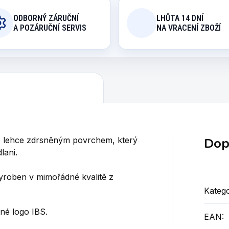
ODBORNÝ ZÁRUČNÍ
LHŮTA 14 DNÍ
A POZÁRUČNÍ SERVIS
NA VRACENÍ ZBOŽÍ
Dop
s lehce zdrsněným povrchem, který
lani.
yroben v mimořádné kvalitě z
Katego
né logo IBS.
EAN
: