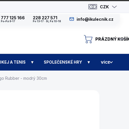
CZK
777 125 166
228 227 571
info@ikulecnik.cz
Po–Pá 8–17
Po 13–17 · St, Pá 10–18
PRÁZDNÝ KOŠÍ
N
OKEJ A TENIS
SPOLEČENSKÉ HRY
VÍCE
ágo Rubber - modrý 30cm